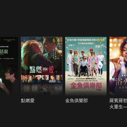
6.4
6.6
點燃愛
金魚俱樂部
羅賓羅
火重生─
蓋諾傳