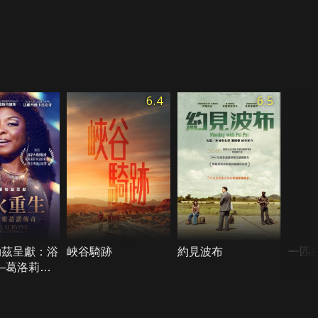
6.4
6.5
勃茲呈獻：浴
峽谷騎跡
約見波布
一匹
─葛洛莉雅
奇