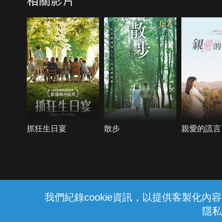
6.0
6.2
抓狂生日宴
散步
親愛的謊言
{{notifyMsg}}
我們紀錄cookie資訊，以提供客製化
隱私