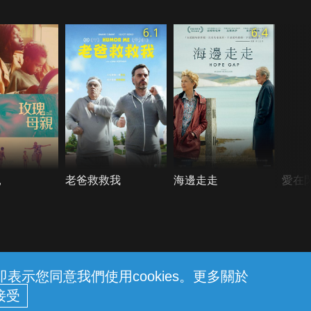
6.1
6.4
親
老爸救救我
海邊走走
愛在
示您同意我們使用cookies。更多關於