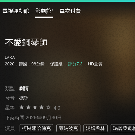
電視運動館
影劇館⁺
單次付費
不愛鋼琴師
LARA
2020．德國．98分鐘 ．
保護級
．
評分7.3
．HD畫質
類型
劇情
發音
德語
星等
4.0
下架時間 2026年09月30日
演員
柯琳娜哈佛克
萊納波克
湯姆希林
瑪麗亞道