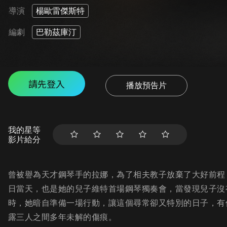
導演
楊歐雷傑斯特
編劇
巴勒茲庫汀
請先登入
播放預告片
我的星等
影片給分
曾被譽為天才鋼琴手的拉娜，為了相夫教子放棄了大好前程
日當天，也是她的兒子維特首場鋼琴獨奏會，當發現兒子沒
時，她暗自準備一場行動，讓這個尋常卻又特別的日子，有
露三人之間多年未解的傷痕。