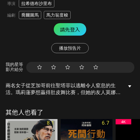
拉希德布沙里布
導演
喬爾圖馬
馬力翁度梭
編劇
請先登入
播放預告片
我的星等
影片給分
兩名女子從芝加哥前往聖塔菲以逃離令人窒息的生
活。瑪莉蓮夢想贏得肚皮舞比賽，但她的友人莫娜卻
有一個更黑暗的秘密。
其他人也看了
8.1
6.7