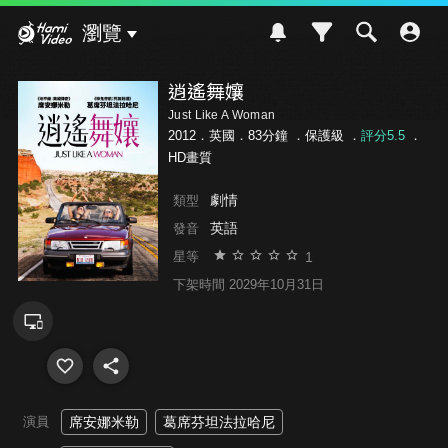
Hami Video
瀏覽
逍遙舞孃
Just Like A Woman
2012．英國．83分鐘 ．
保護級
．
評分5.5
．
HD畫質
劇情
類型
英語
發音
1
星等
下架時間 2029年10月31日
演員
席安娜米勒
葛席芬坦法拉哈尼