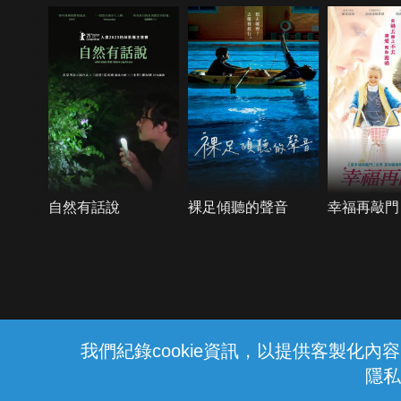
自然有話說
裸足傾聽的聲音
幸福再敲門
{{notifyMsg}}
我們紀錄cookie資訊，以提供客製化
隱私