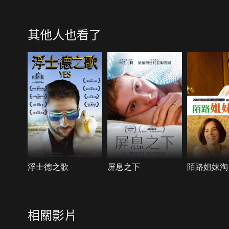
其他人也看了
浮士德之歌
屏息之下
陌路姐妹淘
相關影片