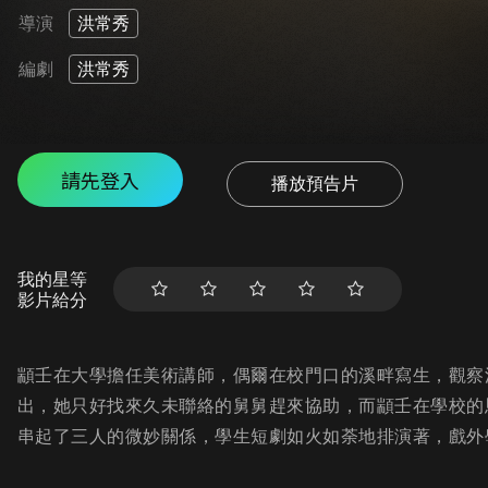
導演
洪常秀
編劇
洪常秀
請先登入
播放預告片
我的星等
影片給分
顓壬在大學擔任美術講師，偶爾在校門口的溪畔寫生，觀察
出，她只好找來久未聯絡的舅舅趕來協助，而顓壬在學校的
串起了三人的微妙關係，學生短劇如火如荼地排演著，戲外