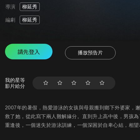
導演
柳延秀
編劇
柳延秀
請先登入
播放預告片
我的星等
影片給分
2007年的暑假，熱愛游泳的女孩與母親搬到鄉下外婆家，
救了她，從此寫下兩人難解緣分。直到升上高中後，男孩為了
重逢後，一個迷失於游泳訓練，一個深困於自卑心結，相望