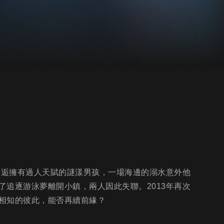
邂逅擁有過人天賦的謎漾男孩，一場海邊的溺水意外他
追逐游泳夢離開小鎮，兩人因此失聯。2013年再次
相知的彼此，能否再續前緣？