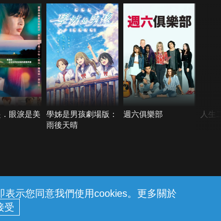
起．眼淚是美
學姊是男孩劇場版：
週六俱樂部
人生
雨後天晴
示您同意我們使用cookies。更多關於