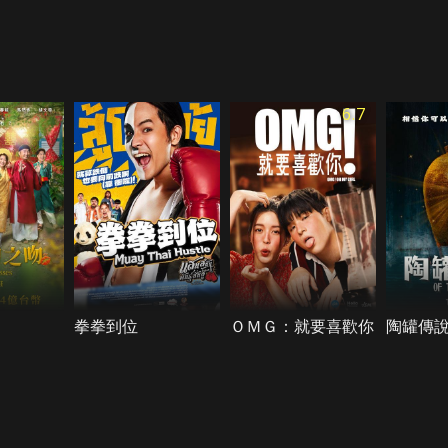
6.7
拳拳到位
ＯＭＧ：就要喜歡你
陶罐傳