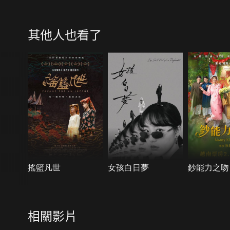
其他人也看了
搖籃凡世
女孩白日夢
鈔能力之吻
相關影片