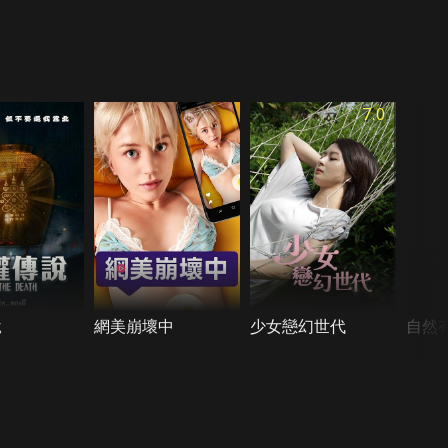
7.0
說
網美崩壞中
少女戀幻世代
自然