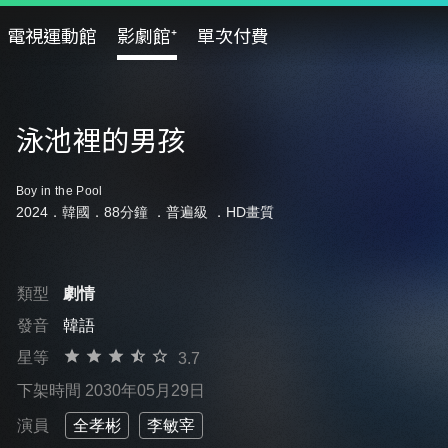
電視運動館
影劇館⁺
單次付費
泳池裡的男孩
Boy in the Pool
2024．韓國．88分鐘 ．
普遍級
．HD畫質
類型
劇情
發音
韓語
星等
3.7
下架時間 2030年05月29日
演員
全孝彬
李敏宰