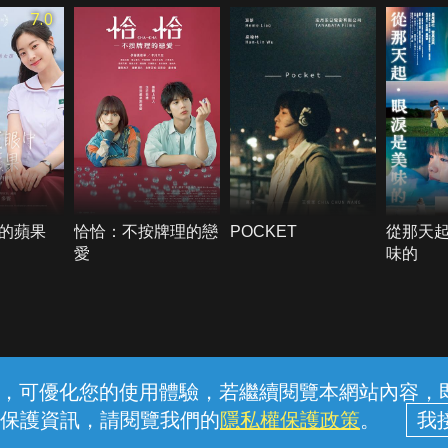
7.0
的蘋果
恰恰：不按牌理的戀
POCKET
從那天
愛
味的
常見問題
線上客服
服務條款
隱私權保護
內容，可優化您的使用體驗，若繼續閱覽本網站內容，即表
保護資訊，請閱覽我們的
隱私權保護政策
。
中華電信股份有限公司個人家庭分公司 (統一編號：96979949) © 2026