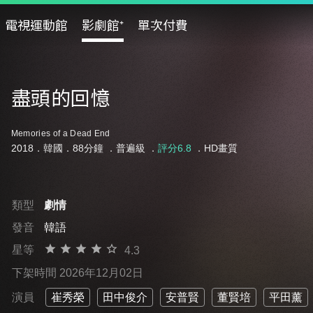
電視運動館
影劇館⁺
單次付費
盡頭的回憶
Memories of a Dead End
2018．韓國．88分鐘 ．
普遍級
．
評分6.8
．HD畫質
類型
劇情
發音
韓語
星等
4.3
下架時間 2026年12月02日
演員
崔秀榮
田中俊介
安普賢
董賢培
平田薰