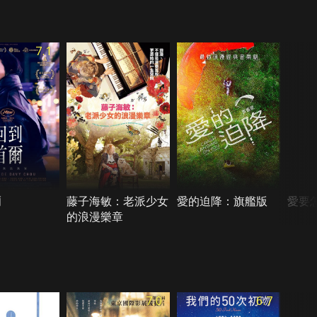
7.1
爾
藤子海敏：老派少女
愛的迫降：旗艦版
愛要
的浪漫樂章
7.0
6.7