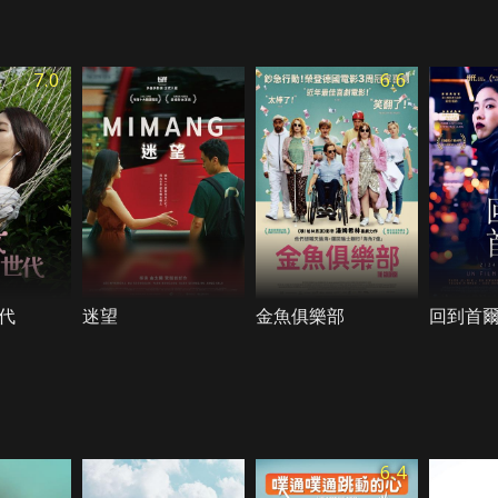
7.0
6.6
代
迷望
金魚俱樂部
回到首
6.4