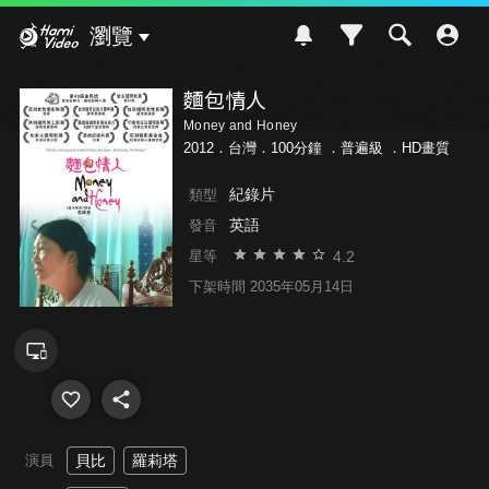
Hami Video
瀏覽
麵包情人
Money and Honey
2012．台灣．100分鐘 ．
普遍級
．HD畫質
紀錄片
類型
英語
發音
4.2
星等
下架時間 2035年05月14日
演員
貝比
羅莉塔