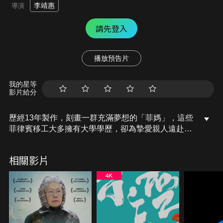
李靖惠
導演
請先登入
播放預告片
我的星等
影片給分
歷經13年製作，刻畫一群充滿夢想的「菲媽」，這些
菲律賓移工大多擁有大學學歷，卻為摯愛親人遠赴異
鄉逐夢，為台灣子女「盡孝道」，來到安養院照顧衰
老的身軀，菲媽們面對人生艱難，仍保持樂觀，多年
相關影片
之後，幾位菲媽已回鄉、幾位則是繼續留在台灣，她
們的夢想實現了嗎？她們又付出了哪些愛的代價呢？