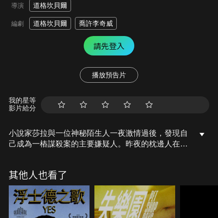
道格坎貝爾
導演
道格坎貝爾
喬許李奇威
編劇
請先登入
播放預告片
我的星等
影片給分
小說家莎拉與一位神秘陌生人一夜激情過後，發現自
己成為一樁謀殺案的主要嫌疑人。昨夜的枕邊人在她
的度假別墅被人謀殺。
其他人也看了