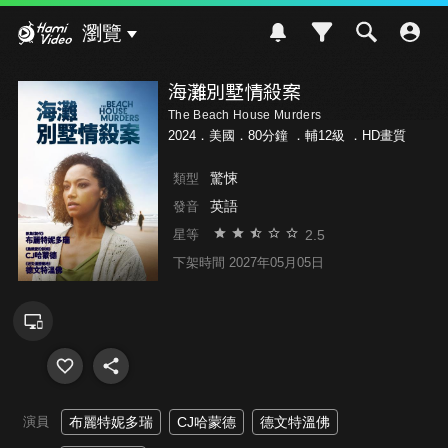
Hami Video
瀏覽
海灘別墅情殺案
The Beach House Murders
2024．美國．80分鐘 ．
輔12級
．HD畫質
驚悚
類型
英語
發音
2.5
星等
下架時間 2027年05月05日
演員
布麗特妮多瑞
CJ哈蒙德
德文特溫佛