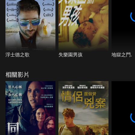
浮士德之歌
失樂園男孩
地獄之門.
相關影片