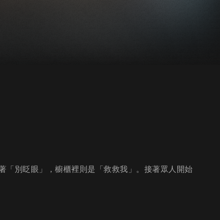
著「別眨眼」，櫥櫃裡則是「救救我」。接著眾人開始