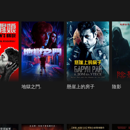
地獄之門.
懸崖上的房子
陰影