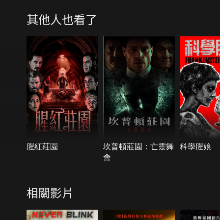
其他人也看了
腥紅莊園
坎普頓莊園：亡靈舞
科學腥娘
會
相關影片