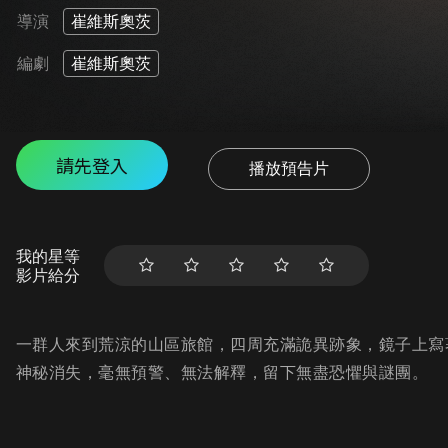
導演
崔維斯奧茨
編劇
崔維斯奧茨
請先登入
播放預告片
我的星等
影片給分
一群人來到荒涼的山區旅館，四周充滿詭異跡象，鏡子上寫
神秘消失，毫無預警、無法解釋，留下無盡恐懼與謎團。