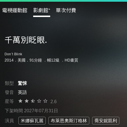
電視運動館
影劇館⁺
單次付費
千萬別眨眼.
Don’t Blink
2014．美國．91分鐘 ．
輔12級
．HD畫質
類型
驚悚
發音
英語
星等
2.6
下架時間 2027年07月31日
演員
米娜蘇瓦麗
布萊恩奧斯汀格林
喬安妮凱利