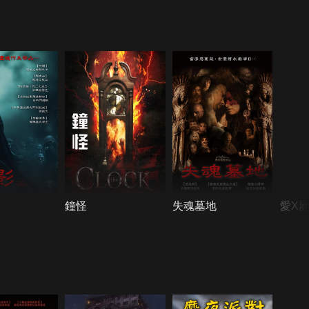
鐘怪
失魂墓地
愛X