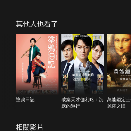
其他人也看了
6.4
塗鴉日記
破案天才伽利略：沉
萬能鑑定士
默的遊行
麗莎之瞳
相關影片