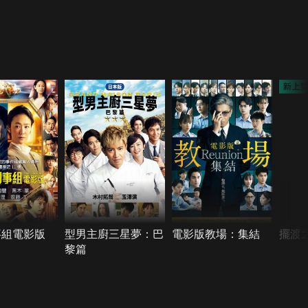
事組電影版
型男主廚三星夢：巴
電影版教場：集結
擺渡
黎篇