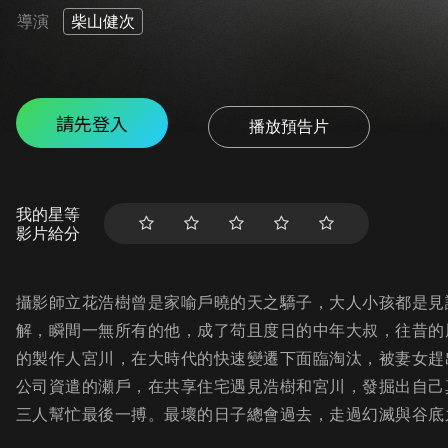
導演
柴山健次
請先登入
播放預告片
我的星等
影片給分
攝影師立花浩樹曾是家喻戶曉的天之驕子，大人小孩都是見
解，瞬間一無所有的他，成了苟且度日的中年大叔，往昔的
的製作人宮川，在大時代的快速變遷下面臨淘汰，被妻女趕
公司資遣的瀬戶，在共享住宅遇見浩樹和宮川，發掘出自己
三人幫忙最後一搏。最壞的日子總會過去，走過幻滅與谷底