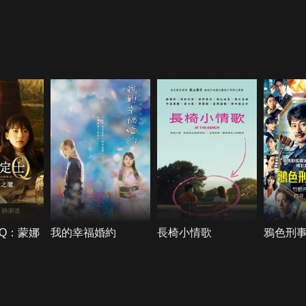
Q：蒙娜
我的幸福婚約
長椅小情歌
鴉色刑