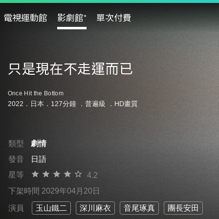
電視運動館
影劇館⁺
單次付費
只是現在不走運而已
Once Hit the Bottom
2022．日本．127分鐘 ．
普遍級
．HD畫質
類型
劇情
發音
日語
星等
4.2
下架時間 2029年04月20日
演員
玉山鐵二
深川麻衣
音尾琢真
團長安田