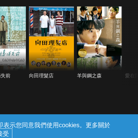
6.3
消失前
向田理髮店
羊與鋼之森
愛在
示您同意我們使用cookies。更多關於