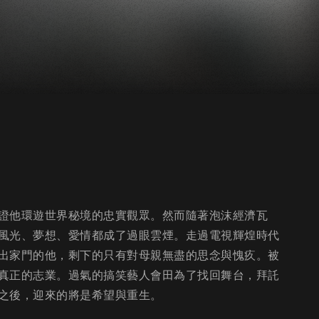
證他環遊世界秘境的忠實觀眾。然而隨著泡沫經濟瓦
風光、夢想、愛情都成了過眼雲煙。走過電視輝煌時代
出家門的他，剩下的只有對母親無盡的思念與愧疚。被
真正的志業。過氣的搞笑藝人會田為了找回舞台，拜託
之後，迎來的將是希望與重生。