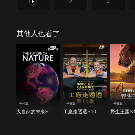
1
2
3
其他人也看了
全4集
全6集
全6集
大自然的未來S1
工廠走透透S10
野生王國S