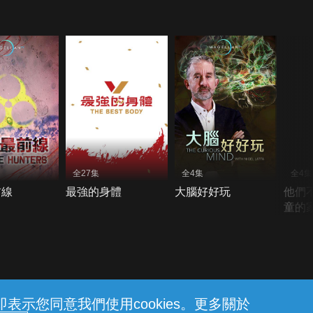
全27集
全4集
全4集
前線
最強的身體
大腦好好玩
他們
童的
示您同意我們使用cookies。更多關於