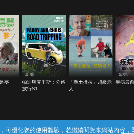
全3集
全3集
是夢
帕迪與克里斯：公路
「瑪土撒拉」超級老
疾病最
旅行S1
人
常見問題
線上客服
服務條款
隱私權保護
內容，可優化您的使用體驗，若繼續閱覽本網站內容，即表