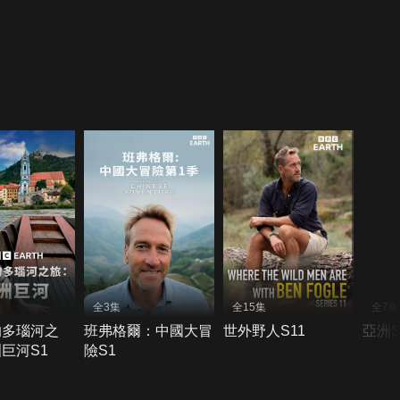
全3集
全15集
全7集
的多瑙河之
班弗格爾：中國大冒
世外野人S11
亞洲S
巨河S1
險S1