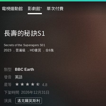
電視運動館
影劇館⁺
單次付費
長壽的秘訣S1
Secrets of the Superagers S01
2023 ．
普遍級
．HD畫質 ．全6集
類型
BBC Earth
發音
英語
星等
4.8
下架時間
2026年12月31日
演員
邁克爾莫斯利