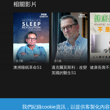
相關影片
全3集
全1集
澳洲睡眠革命S1
邁克爾莫斯利：改變
健康長壽不
英國的醫生S1
{{notifyMsg}}
我們紀錄cookie資訊，以提供客製化