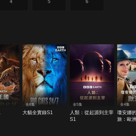
4
5
6
全6集
全5集
全4集
1
大貓全實錄S1
人類：從起源到主宰
瓊安娜
S1
旅：歐洲