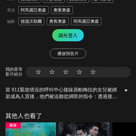
阿馬麗亞奧森
奧賓奧森
導演
德溫沃勒爾
奧賓奧森
阿馬麗亞奧森
編劇
請先登入
播放預告片
我的星等
影片給分
當 911緊急情況的呼叫中心接線員帕梅拉的女兒被綁
架成為人質後，他們被迫聽從綁匪的指令：透過接線
員發送消息給所有警察和消防部門，將他們分散到城
市的各個偏遠地區，歹徒正在進行這座城市史上最大
其他人也看了
的犯罪案。現在他們必須分秒必爭，要選擇拯救城
市、或是拯救女兒？