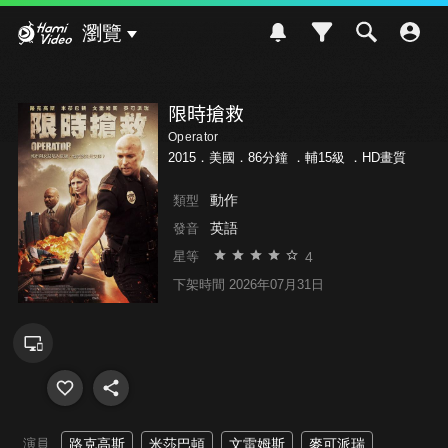
Hami Video
瀏覽
限時搶救
Operator
2015．美國．86分鐘 ．
輔15級
．HD畫質
動作
類型
英語
發音
4
星等
下架時間 2026年07月31日
演員
路克高斯
米莎巴頓
文雷姆斯
麥可派瑞