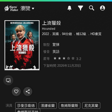
Hami Video
瀏覽
上流獵殺
Hounded
2022．英國．94分鐘 ．
輔12級
．HD畫質
驚悚
類型
英語
發音
3.2
星等
下架時間 2026年11月20日
演員
莎曼莎龐德
漢娜崔蘭
詹姆斯蘭斯
尼克莫蘭