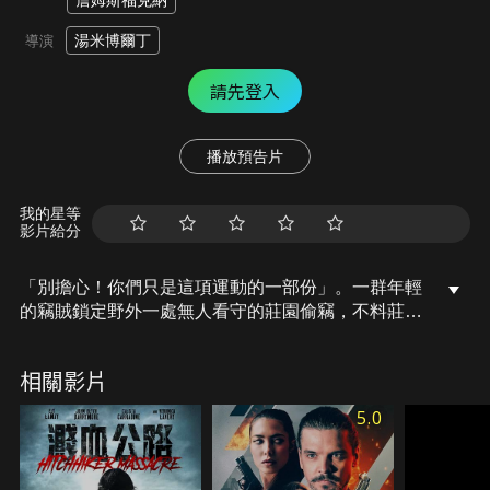
詹姆斯福克納
湯米博爾丁
導演
請先登入
播放預告片
我的星等
影片給分
「別擔心！你們只是這項運動的一部份」。一群年輕
的竊賊鎖定野外一處無人看守的莊園偷竊，不料莊園
主人卻突然現身，綁架了這群竊賊，隔天莊園主人卻
在荒野中，無條件放了他們。就在這群竊賊還摸不著
相關影片
頭緒之際，遠方出現了一群騎馬的獵人，原來，他們
成了獵殺遊戲的獵物，血腥的生存考驗即刻降臨…
5.0