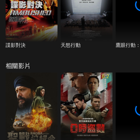
諜影對決
天怒行動
鷹眼行動
相關影片
6.2