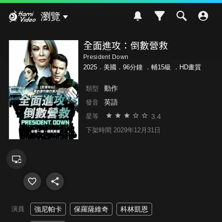
Hami Video
瀏覽
全面進攻：倒數營救
President Down
2025．美國．96分鐘 ．
輔15級
．HD畫質
動作
類型
英語
發音
3.4
星等
下架時間 2029年12月31日
演員
強尼帕卡
保羅薩維奇
科林凱恩