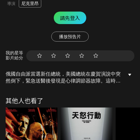
尼克里昂
導演
請先登入
播放預告片
我的星等
影片給分
俄國自由派當選新任總統，美國總統在慶賀演說中突
然倒下，緊急送醫後發現是心律調節器故障。這時，
總統手機收到陌生簡訊，警告她必須支持已經下台的
俄國前總統，否則就要奪走她的命。隨著總統的脈搏
其他人也看了
愈來愈微弱，幕僚們必須跟時間賽跑，在她心跳停止
前找出幕後黑手……。