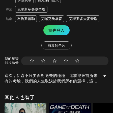
伊塞莫瑞
龐克萊門捷夫
克里斯多夫麥奎瑞
導演
布魯斯蓋勒
艾瑞克詹卓森
克里斯多夫麥奎瑞
編劇
請先登入
播放預告片
我的星等
影片給分
這次，伊森不只要面對過去的種種，還將迎來前所未
有的考驗，我們的人生取決於我們所有的選擇，這是
一場關乎信念與命運的抉擇。
其他人也看了
5.6