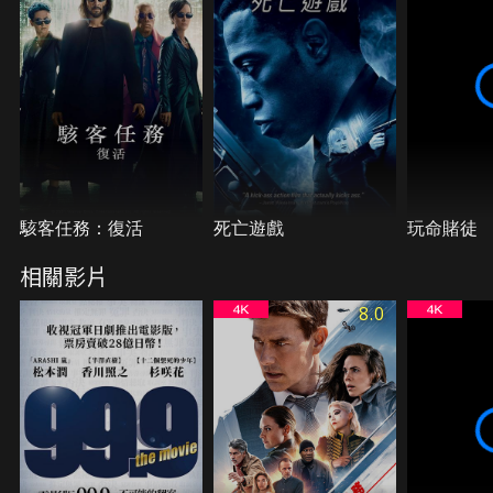
駭客任務：復活
死亡遊戲
玩命賭徒
相關影片
8.0