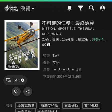
Hami Video
瀏覽
不可能的任務：最終清算
MISSION: IMPOSSIBLE - THE FINAL
RECKONING
2025．美國．169分鐘 ．
輔12級
．
評分7.4
．
4K
動作
類型
英語
發音
好萊塢
4.5
星等
下架時間 2027年02月19日
演員
湯姆克魯斯
海莉艾特沃
文雷姆斯
賽門佩格