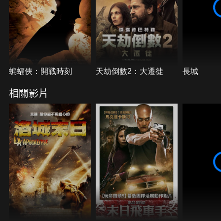
蝙蝠俠：開戰時刻
天劫倒數2：大遷徙
長城
相關影片