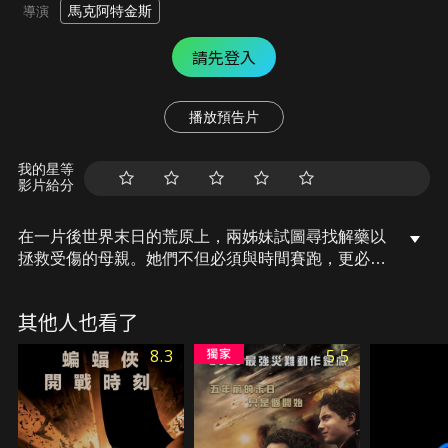
馬克阿特金斯
導演
請先登入
播放預告片
我的星等
影片給分
在一片後世界末日的荒原上，兩姊妹試圖尋找解藥以
拯救受傷的母親。她們不但必須與時間賽跑，更必須
逃離無情的襲擊者……。
其他人也看了
8.3
5.5