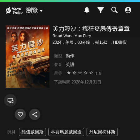
Hami Video
瀏覽
芙力毆沙：瘋狂麥屍傳奇篇章
Road Wars: Max Fury
2024．美國．83分鐘 ．
輔15級
．HD畫質
動作
類型
英語
發音
1.9
星等
下架時間 2028年12月31日
演員
維儂威爾斯
林賽瑪麗威爾遜
丹尼爾柯林斯