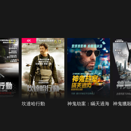
6.2
6.0
坎達哈行動
神鬼劫案：瞞天過海
神鬼獵殺