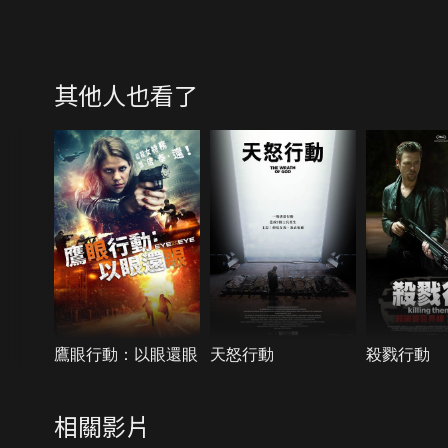
其他人也看了
鷹眼行動：以眼還眼
天怒行動
殺戮行動
相關影片