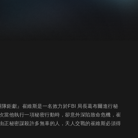
隊鉅獻』崔維斯是一名效力於FBI 局長葛布爾進行秘
次當他執行一項秘密行動時，卻意外深陷致命危機，崔
由正秘密謀殺許多無辜的人，天人交戰的崔維斯必須得