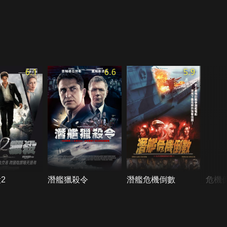
6.1
6.6
5.9
2
潛艦獵殺令
潛艦危機倒數
危機