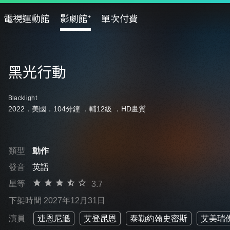
電視運動館
影劇館⁺
單次付費
黑光行動
Blacklight
2022．美國．104分鐘 ．
輔12級
．HD畫質
類型
動作
發音
英語
星等
3.7
下架時間 2027年12月31日
演員
連恩尼遜
艾登昆恩
泰勒約翰史密斯
艾美瑞