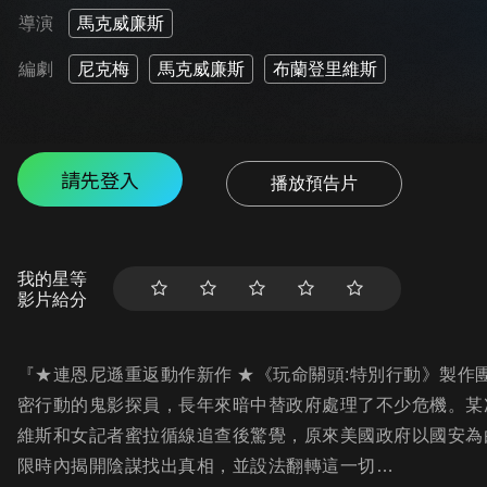
導演
馬克威廉斯
編劇
尼克梅
馬克威廉斯
布蘭登里維斯
請先登入
播放預告片
我的星等
影片給分
『★連恩尼遜重返動作新作 ★《玩命關頭:特別行動》製作團
密行動的鬼影探員，長年來暗中替政府處理了不少危機。某
維斯和女記者蜜拉循線追查後驚覺，原來美國政府以國安為
限時內揭開陰謀找出真相，並設法翻轉這一切…