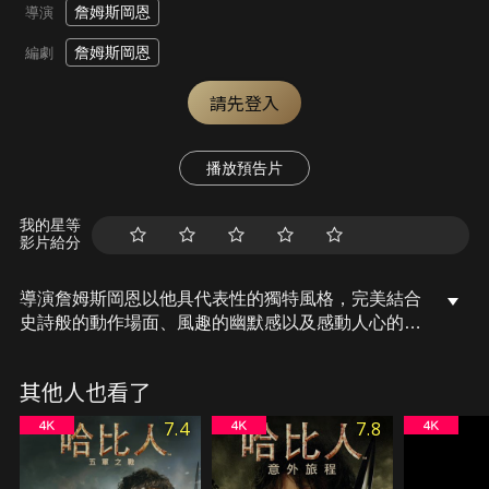
詹姆斯岡恩
導演
詹姆斯岡恩
編劇
請先登入
播放預告片
我的星等
影片給分
導演詹姆斯岡恩以他具代表性的獨特風格，完美結合
史詩般的動作場面、風趣的幽默感以及感動人心的情
感，在全新想像的DC宇宙中重新詮釋史上第一位超
級英雄，將超人塑造成滿同情心和對於人類內心良善
其他人也看了
抱持無比信念的角色。
7.4
7.8