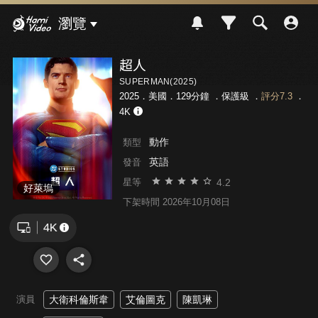
Hami Video
瀏覽
超人
SUPERMAN(2025)
2025．美國．129分鐘 ．
保護級
．
評分7.3
．
4K
動作
類型
英語
發音
4.2
星等
好萊塢
下架時間 2026年10月08日
演員
大衛科倫斯韋
艾倫圖克
陳凱琳