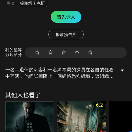
提柏塔卡克斯
導演
請先登入
播放預告片
我的星等
影片給分
一名半退休的刺客和一名緝毒局的探員在各自的任務
中巧遇，他們試圖阻止一個網路恐怖組織，該組織建
造了一台危險的裝置並要脅攻擊電網將可怕的災難帶
進世界，這個奇遇的組合將如何挽救這致命的危機？
其他人也看了
6.2