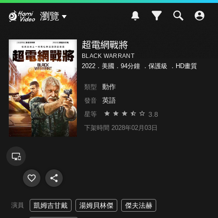
Hami Video
瀏覽
超電網戰將
BLACK WARRANT
2022．美國．94分鐘 ．
保護級
．HD畫質
動作
類型
英語
發音
3.8
星等
下架時間 2028年02月03日
演員
凱姆吉甘戴
湯姆貝林傑
傑夫法赫