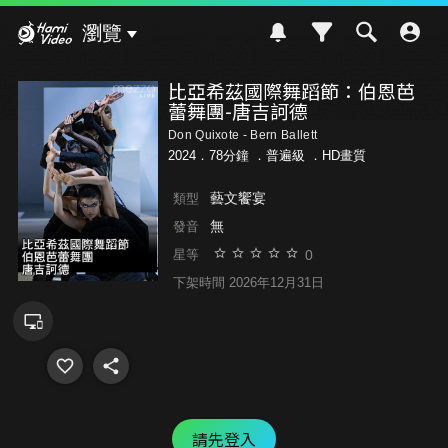
Hami Video
瀏覽
比亞希茲國際舞蹈節：伯恩芭
蕾舞團-唐吉訶德
Don Quixote - Bern Ballett
2024．78分鐘 ．
普遍級
．HD畫質
藝文饗宴
類型
無
發音
0
星等
下架時間 2026年12月31日
請先登入