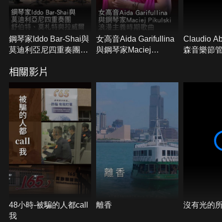
鋼琴家Iddo Bar-Shai與
女高音Aida Garifullina
Claudio 
莫迪利亞尼四重奏團：
與鋼琴家Maciej
森音樂節
舒伯特、莫札特與拉威
Pikulski：浪漫主義時
勒與普羅
相關影片
爾
期歌曲
48小時-被騙的人都call
離香
沒有光的
我