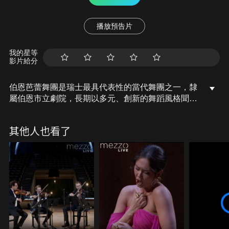
播放預告片
我的星等
影片給分
伯恩芭蕾舞團是瑞士最具代表性的當代舞團之一，隸
屬伯恩市立劇院，長期以多元、創新的舞蹈風格聞
名。舞團由來自世界各地舞者組成，融合古典芭蕾的
技術與當代舞蹈的自由語彙，展現獨特藝術語言。歷
其他人也看了
任藝術總監皆致力推動原創作品與國際交流，使伯恩
芭蕾在歐洲舞壇佔有重要地位。舞團經常邀請具影響
力的編舞家合作，作品兼具戲劇張力與哲思，廣受好
評。伯恩芭蕾的演出題材多元，從經典文學改編到探
討社會議題，皆以鮮明舞蹈語彙吸引觀眾。