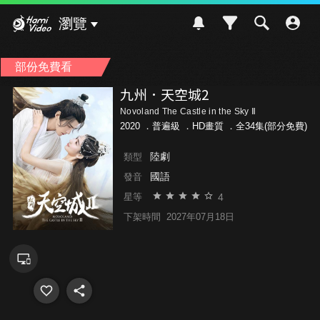
Hami Video
瀏覽
部份免費看
九州．天空城2
Novoland The Castle in the Sky Ⅱ
2020 ．
普遍級
．HD畫質 ．全34集(部分免費)
陸劇
類型
國語
發音
4
星等
下架時間
2027年07月18日