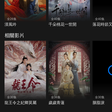
全26集
全40集
全40集
漠風吟
千朵桃花一世開
落花時節
相關影片
全30集
全36集
全30集
龍王令之妃卿莫屬
歲歲青蓮
胭脂淚