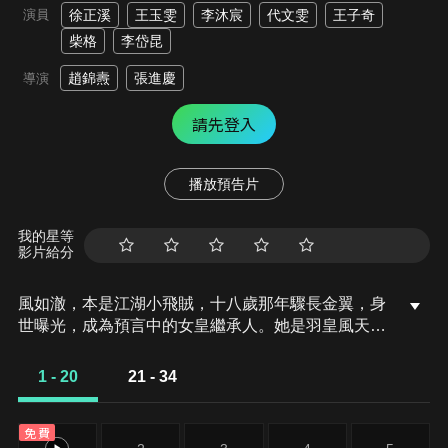
演員
徐正溪
王玉雯
李沐宸
代文雯
王子奇
柴格
李岱昆
趙錦燾
張進慶
導演
請先登入
播放預告片
我的星等
影片給分
風如澈，本是江湖小飛賊，十八歲那年驟長金翼，身
世曝光，成為預言中的女皇繼承人。她是羽皇風天逸
與人族少女易茯苓打破宿命輪迴後的愛女，出生時曾
被花神奪命，卻被祕術師雪景空以心頭血救回，從此
1 - 20
21 - 34
與他宿命糾纏。入宮後，風如澈淪為權臣博弈的棋
子，卻也在混亂中再次邂逅雪景空，命運的齒輪再次
免費
轉動...