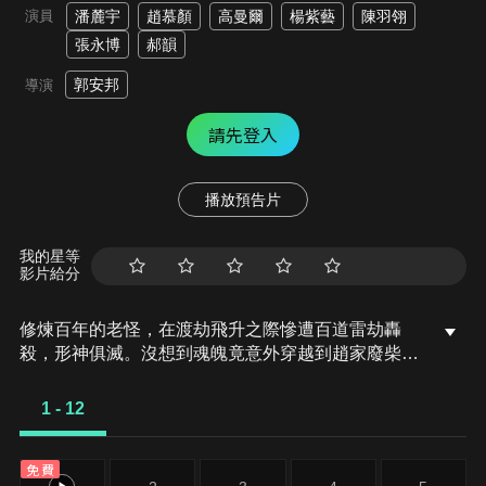
演員
潘麓宇
趙慕顏
高曼爾
楊紫藝
陳羽翎
張永博
郝韻
郭安邦
導演
請先登入
播放預告片
我的星等
影片給分
修煉百年的老怪，在渡劫飛升之際慘遭百道雷劫轟
殺，形神俱滅。沒想到魂魄竟意外穿越到趙家廢柴四
公子趙飛揚。開局便有三份婚約找上門，原本任人欺
凌的他，也覺醒了逆天雷劫之力！就此強勢崛起，一
1 - 12
路橫掃敵手，重返巔峰！
免費