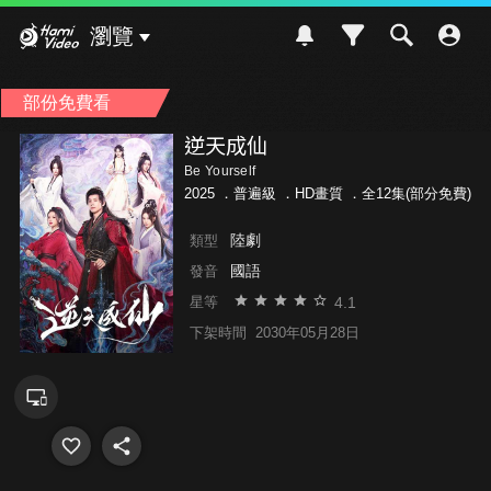
Hami Video
瀏覽
部份免費看
逆天成仙
Be Yourself
2025 ．
普遍級
．HD畫質 ．全12集(部分免費)
陸劇
類型
國語
發音
4.1
星等
下架時間
2030年05月28日