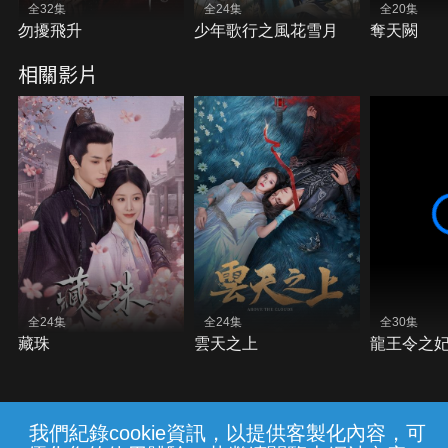
全32集
全24集
全20集
勿擾飛升
少年歌行之風花雪月
奪天闕
相關影片
全24集
全24集
全30集
藏珠
雲天之上
龍王令之
我們紀錄cookie資訊，以提供客製化內容，可
{{notifyMsg}}