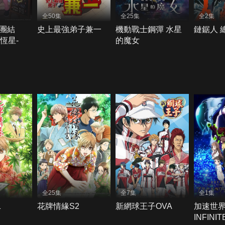
全50集
全25集
全2集
團結
史上最強弟子兼一
機動戰士鋼彈 水星
鏈鋸人 
E-恆星-
的魔女
全25集
全7集
全1集
1
花牌情緣S2
新網球王子OVA
加速世界