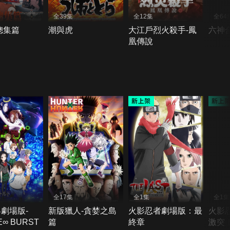
全39集
全12集
全64
總集篇
潮與虎
大江戶烈火殺手-鳳
六神
凰傳說
全17集
全1集
全1集
劇場版-
新版獵人-貪婪之島
火影忍者劇場版：最
火影
INFINITE∞ BURST
篇
終章
激突