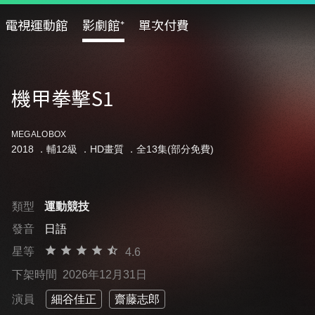
電視運動館
影劇館⁺
單次付費
機甲拳擊S1
MEGALOBOX
2018 ．
輔12級
．HD畫質 ．全13集(部分免費)
類型
運動競技
發音
日語
星等
4.6
下架時間
2026年12月31日
演員
細谷佳正
齋藤志郎