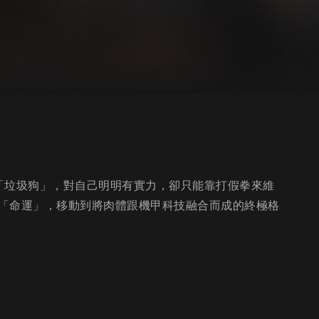
「垃圾狗」，對自己明明有實力，卻只能靠打假拳來維
「命運」，移動到將肉體跟機甲科技融合而成的終極格