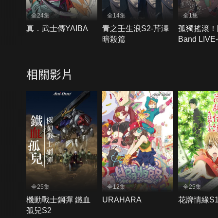
全24集
全14集
全1集
真．武士傳YAIBA
青之壬生浪S2-芹澤
孤獨搖滾！
暗殺篇
Band LIV
相關影片
全25集
全12集
全25集
機動戰士鋼彈 鐵血
URAHARA
花牌情緣S
孤兒S2