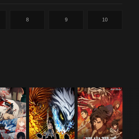
8
9
10