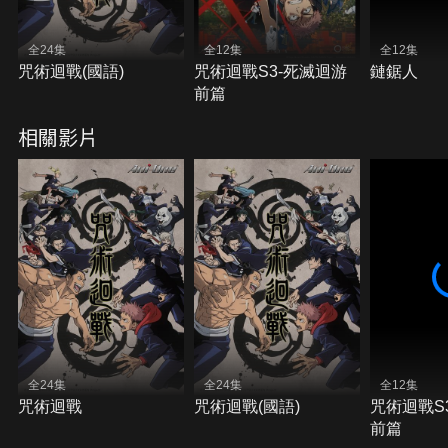
全24集
全12集
全12集
咒術迴戰(國語)
咒術迴戰S3-死滅迴游
鏈鋸人
前篇
相關影片
全24集
全24集
全12集
咒術迴戰
咒術迴戰(國語)
咒術迴戰S
前篇