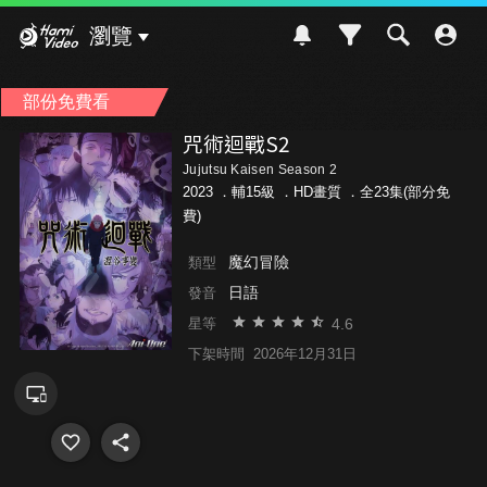
Hami Video
瀏覽
部份免費看
咒術迴戰S2
Jujutsu Kaisen Season 2
2023 ．
輔15級
．HD畫質 ．全23集(部分免
費)
魔幻冒險
類型
日語
發音
4.6
星等
下架時間
2026年12月31日