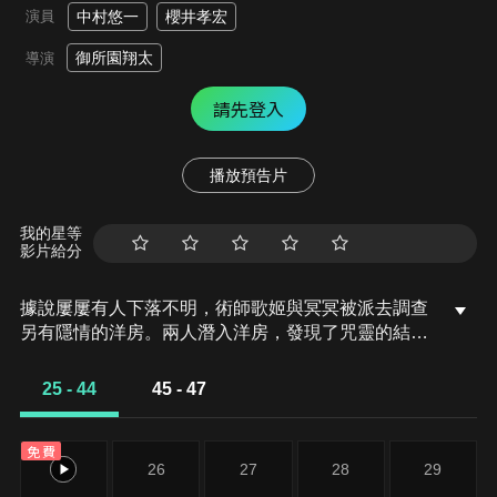
演員
中村悠一
櫻井孝宏
御所園翔太
導演
請先登入
播放預告片
我的星等
影片給分
據說屢屢有人下落不明，術師歌姬與冥冥被派去調查
另有隱情的洋房。兩人潛入洋房，發現了咒靈的結界
術，立即採取行動，破壞結界。然而這時建築開始崩
塌，被拋到半空中的瞬間，出現在眼前的是……。
25 - 44
45 - 47
2006年。最強兩人不復存在的青春時光即將揭幕。
免費
25
26
27
28
29