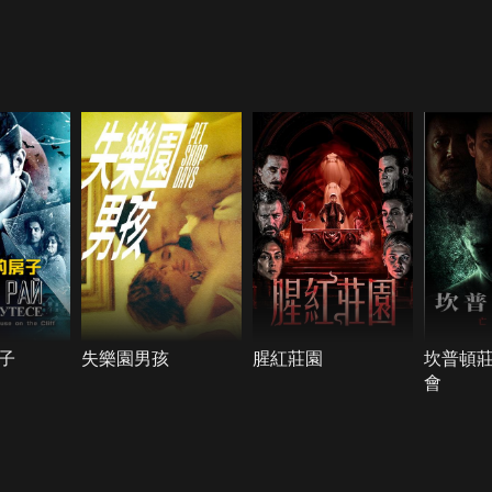
子
失樂園男孩
腥紅莊園
坎普頓
會