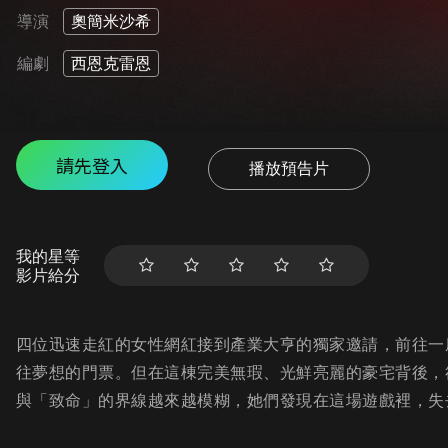
導演
奧簡米沙希
編劇
西恩克雷恩
請先登入
播放預告片
我的星等
影片給分
四位迅速走紅的女性網紅接到產業大亨的獨家邀請，前往一
往夢想的門票。但在這棟完美無瑕、光鮮亮麗的豪宅背後，
與「致命」的界線越來越模糊，她們發現在這場遊戲裡，失