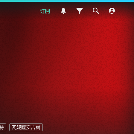
訂閱
特
瓦妮薩安吉爾