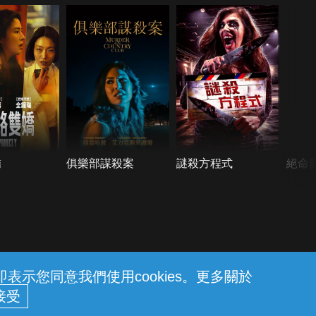
嬌
俱樂部謀殺案
謎殺方程式
絕命
示您同意我們使用cookies。更多關於