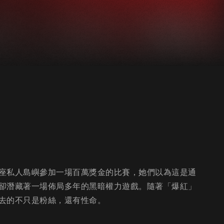
座私人島嶼參加一場百萬獎金的比賽，她們以為這是通
卻潛藏著一場佈局多年的黑暗權力遊戲。隨著「爆紅」
去的不只是粉絲，還有性命。