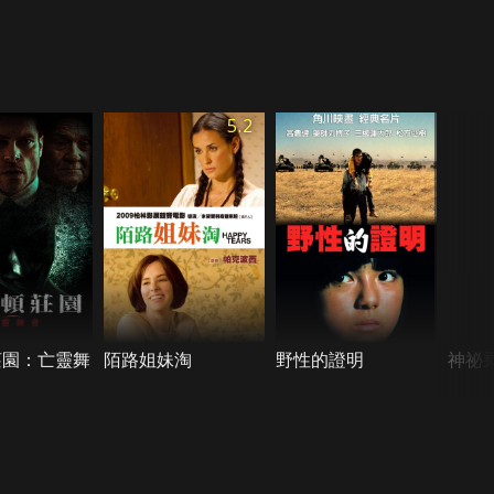
5.2
莊園：亡靈舞
陌路姐妹淘
野性的證明
神祕