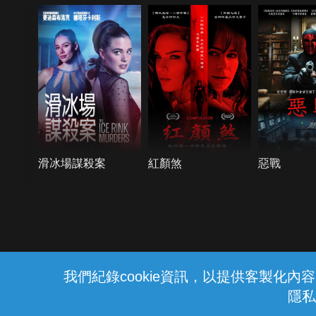
滑冰場謀殺案
紅顏煞
惡戰
{{notifyMsg}}
我們紀錄cookie資訊，以提供客製化
隱私