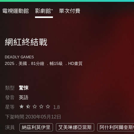
電視運動館
影劇館⁺
單次付費
網紅終結戰
DEADLY GAMES
2025．美國．81分鐘 ．
輔15級
．HD畫質
類型
驚悚
發音
英語
星等
1.8
下架時間 2030年05月12日
演員
納茲利莫伊里
艾美琳娜亞當斯
阿什利阿爾奎斯