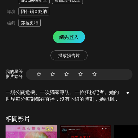
鮑比斯拉斯基
奧爾加薩法里
阿什錫查納納
導演
莎拉史特
編劇
請先登入
播放預告片
我的星等
影片給分
一場公關危機、一次獨家專訪、一位狂粉記者。她的
世界每分每刻都在直播，沒有下線的時刻，她能相信
什麼？
相關影片
5.7