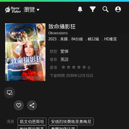
Hami Video
瀏覽
致命攝影狂
Obsessions
2023．美國．84分鐘 ．
輔12級
．HD畫質
驚悚
類型
英語
發音
0
星等
下架時間 2030年12月31日
演員
凱文伯恩斯坦
安德烈埃費格里奧梅尼