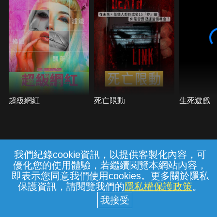
超級網紅
死亡限動
生死遊戲
我們紀錄cookie資訊，以提供客製化內容，可
{{notifyMsg}}
優化您的使用體驗，若繼續閱覽本網站內容，
常見問題
線上客服
服務條款
隱私權保護
即表示您同意我們使用cookies。更多關於隱私
保護資訊，請閱覽我們的
隱私權保護政策
。
中華電信股份有限公司個人家庭分公司
(統一編號：96979949) © 2026