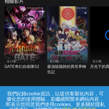
相關影片
全12集
全13集
全12集
GATE奇幻自衛隊S2
最強陰陽師的異世界轉
月光下的
生記
我們紀錄cookie資訊，以提供客製化內容，可
{{notifyMsg}}
優化您的使用體驗，若繼續閱覽本網站內容，
常見問題
線上客服
服務條款
隱私權保護
即表示您同意我們使用cookies。更多關於隱私