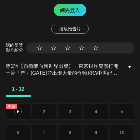
請先登入
播放預告片
我的星等
影片給分
第1話【自衛隊向異世界出發】，東京銀座突然打開
一扇「門」(GATE)並出現大量的怪物和仿中世紀歐
洲的騎士組成的軍隊害死許多平民，在事件發生後的
七天，擊敗敵軍的日本政府稱「門」另一邊的世界為
1 - 12
特別區域，同時為了進行調查及控制派出伊丹二尉帶
領的自衛偵察隊挺進那個「特區」…
免費
1
2
3
4
5
6
7
8
9
10