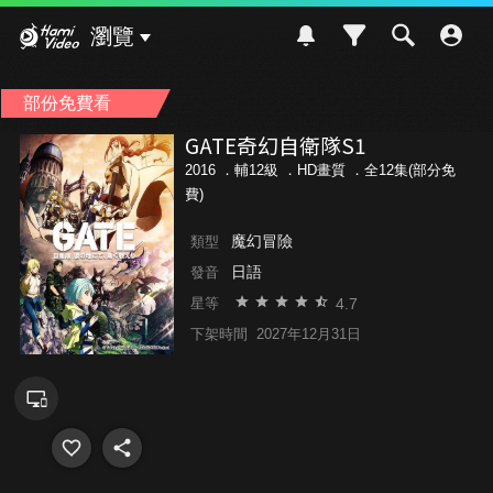
Hami Video
瀏覽
部份免費看
GATE奇幻自衛隊S1
2016 ．
輔12級
．HD畫質 ．全12集(部分免
費)
魔幻冒險
類型
日語
發音
4.7
星等
下架時間
2027年12月31日