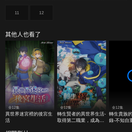
11
12
其他人也看了
全12集
全12集
全12集
異世界迷宮裡的後宮生
轉生賢者的異世界生活-
轉生貴族
活
取得第二職業，成為世
錄-不知自
界最強