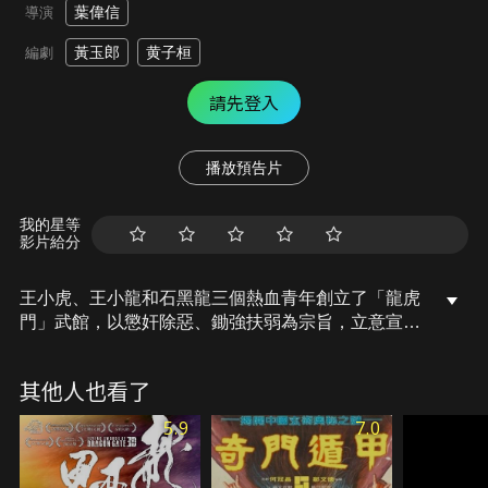
葉偉信
導演
黃玉郎
黄子桓
編劇
請先登入
播放預告片
我的星等
影片給分
王小虎、王小龍和石黑龍三個熱血青年創立了「龍虎
門」武館，以懲奸除惡、鋤強扶弱為宗旨，立意宣揚
中國武術的博大精深，因一次誤取了犯罪組織羅剎教
的令牌，從而成了眾惡霸的追擊目標，繼而展開一幕
其他人也看了
幕驚天動地的正邪對決。
5.9
7.0