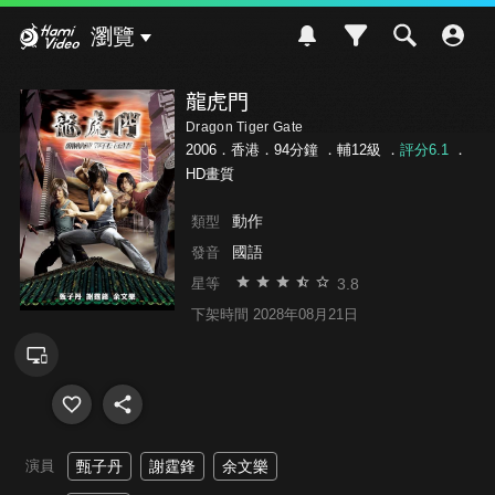
Hami Video
瀏覽
龍虎門
Dragon Tiger Gate
2006．香港．94分鐘 ．
輔12級
．
評分6.1
．
HD畫質
動作
類型
國語
發音
3.8
星等
下架時間 2028年08月21日
演員
甄子丹
謝霆鋒
余文樂