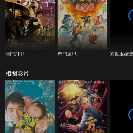
龍門飛甲
奇門遁甲.
方世玉續
相關影片