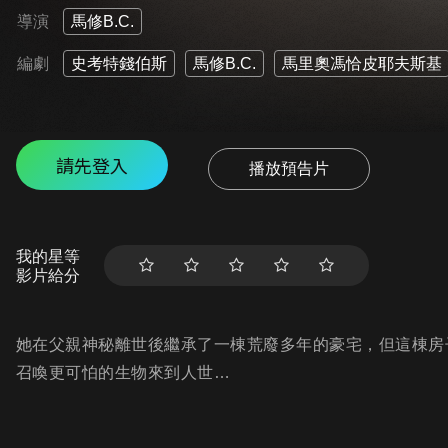
導演
馬修B.C.
編劇
史考特錢伯斯
馬修B.C.
馬里奧馮恰皮耶夫斯基
請先登入
播放預告片
我的星等
影片給分
她在父親神秘離世後繼承了一棟荒廢多年的豪宅，但這棟房
召喚更可怕的生物來到人世…