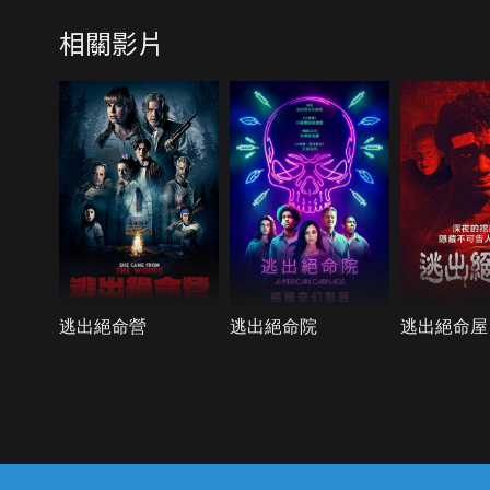
相關影片
逃出絕命營
逃出絕命院
逃出絕命屋
{{notifyMsg}}