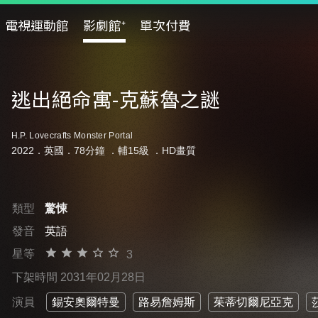
電視運動館
影劇館⁺
單次付費
逃出絕命寓-克蘇魯之謎
H.P. Lovecrafts Monster Portal
2022．英國．78分鐘 ．
輔15級
．HD畫質
類型
驚悚
發音
英語
星等
3
下架時間 2031年02月28日
演員
錫安奧爾特曼
路易詹姆斯
茱蒂切爾尼亞克