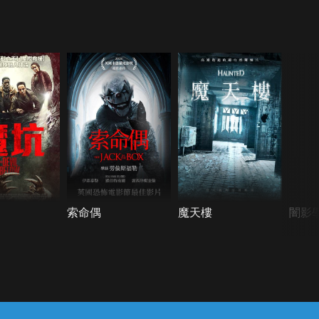
索命偶
魔天樓
闇影