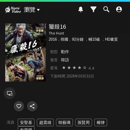
Hami Video
瀏覽
獵殺16
The Hunt
2016．韓國．92分鐘 ．
輔15級
．HD畫質
動作
類型
韓語
發音
4.4
星等
下架時間 2028年03月31日
演員
安聖基
趙震雄
韓藝璃
孫賢周
權律