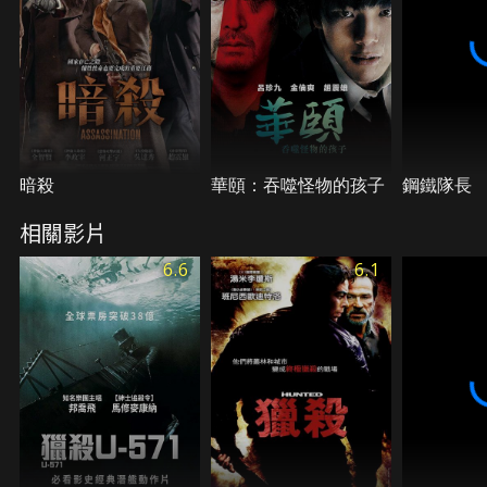
暗殺
華頤：吞噬怪物的孩子
鋼鐵隊長
相關影片
6.6
6.1