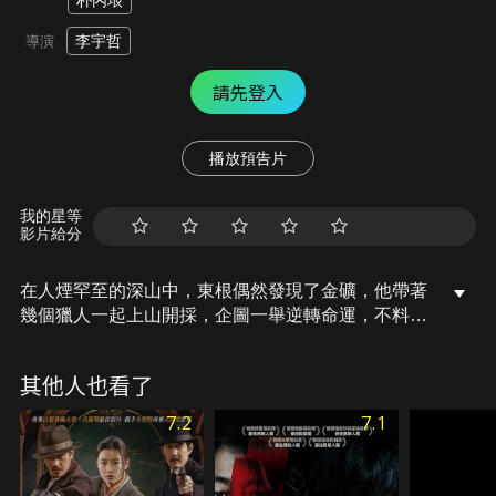
朴丙垠
李宇哲
導演
請先登入
播放預告片
我的星等
影片給分
在人煙罕至的深山中，東根偶然發現了金礦，他帶著
幾個獵人一起上山開採，企圖一舉逆轉命運，不料發
生意外事故。另一方面，因過去礦坑事故留下後遺症
的老獵人，和平日一樣上山狩獵時偶然目睹了意外現
其他人也看了
場。想要奪取黃金的獵人對上必須保護珍貴物品的獵
人，一場在迷霧山林間、歷時16小時的生死追擊戰，
7.2
7.1
即將引爆！