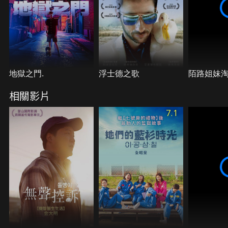
地獄之門.
浮士德之歌
陌路姐妹
相關影片
7.1