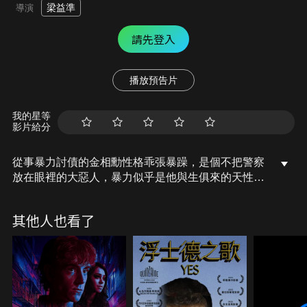
梁益準
導演
請先登入
播放預告片
我的星等
影片給分
從事暴力討債的金相勳性格乖張暴躁，是個不把警察
放在眼裡的大惡人，暴力似乎是他與生俱來的天性，
曾入獄服刑的「父親」更是他生命中的一大禁忌。直
到一個任性粗魯的高中女生出現，看似天差地遠的兩
其他人也看了
人卻有著相似背景，受過傷的兩個心靈逐漸靠近，金
相勳的本性才慢慢浮現…。