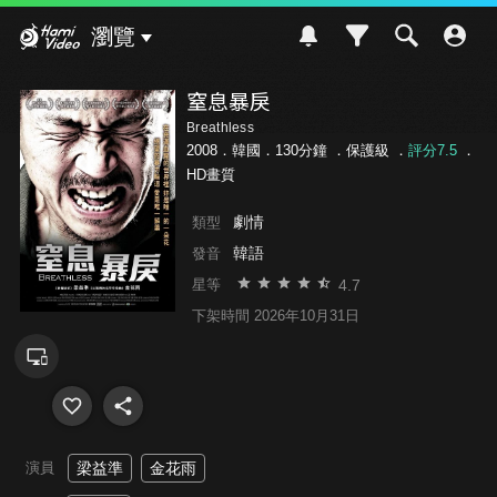
Hami Video
瀏覽
窒息暴戾
Breathless
2008．韓國．130分鐘 ．
保護級
．
評分7.5
．
HD畫質
劇情
類型
韓語
發音
4.7
星等
下架時間 2026年10月31日
演員
梁益準
金花雨