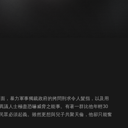
方面，暴力軍事獨裁政府的拷問刑求令人髮指，以及用
異議人士極盡恐嚇威脅之能事。有著一群比他年輕30
民眾必須起義。雖然更想與兒子共聚天倫，他卻只能奮