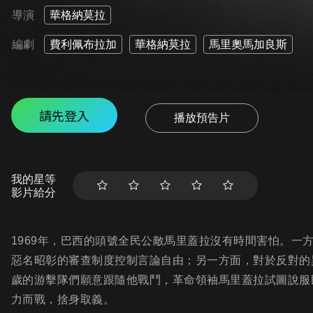
導演
華格納莫拉
編劇
費利佩布拉加
華格納莫拉
馬里奧馬加良斯
請先登入
播放預告片
我的星等
影片給分
1969年，巴西的頭號全民公敵馬里蓋拉沒有時間害怕。一
惡名昭彰的審查制度控制言論自由；另一方面，對於反對的
歲的游擊隊們願意跟隨他戰鬥，革命領袖馬里蓋拉試圖說服
力而戰，捨身取義。