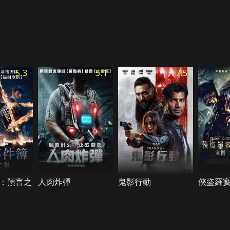
5.3
5.1
7.5
：預言之
人肉炸彈
鬼影行動
俠盜羅