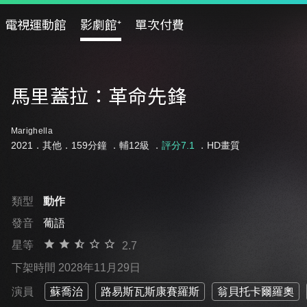
電視運動館
影劇館⁺
單次付費
馬里蓋拉：革命先鋒
Marighella
2021．其他．159分鐘 ．
輔12級
．
評分7.1
．HD畫質
類型
動作
發音
葡語
星等
2.7
下架時間 2028年11月29日
演員
蘇喬治
路易斯瓦斯康賽羅斯
翁貝托卡爾羅奧