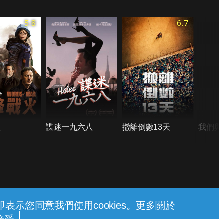
5.8
6.7
火
諜迷一九六八
撤離倒數13天
我們
示您同意我們使用cookies。更多關於