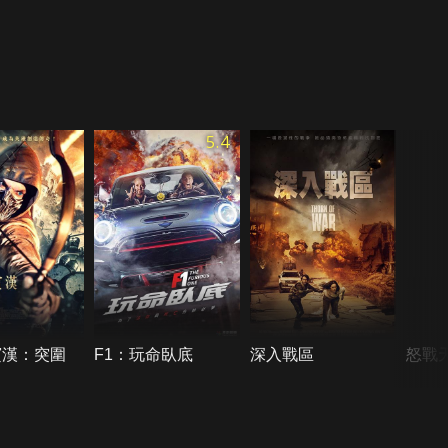
5.4
賓漢：突圍
F1：玩命臥底
深入戰區
怒戰