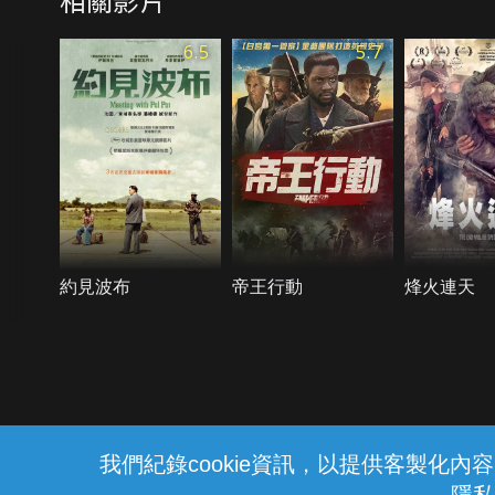
6.5
5.7
約見波布
帝王行動
烽火連天
{{notifyMsg}}
我們紀錄cookie資訊，以提供客製化