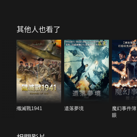
其他人也看了
6.3
殲滅戰1941
遺落夢境
魔幻事件簿
眼
相關影片