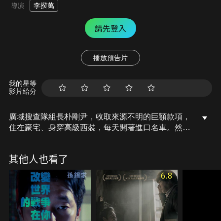
李揆萬
導演
請先登入
播放預告片
我的星等
影片給分
廣域搜查隊組長朴剛尹，收取來源不明的巨額款項，
住在豪宅、身穿高級西裝，每天開著進口名車。然
而，某天卻遇見了一名講求原則主義的新進警察崔旻
載。朴剛尹揭開了自己獨特的搜查方式，愈來愈親近
其他人也看了
的兩人在一起調查新型毒品案件的過程中，朴剛尹發
現崔旻載是名負責監視自己的警察，而崔旻載也漸漸
6.8
接近了隱藏在朴剛尹背後警察組織的秘密……