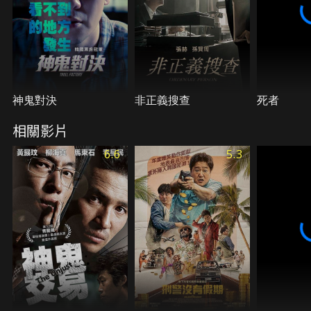
神鬼對決
非正義搜查
死者
相關影片
6.6
5.3