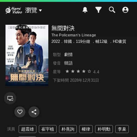
Hami Video
瀏覽
無間對決
The Policeman’s Lineage
2022．韓國．119分鐘 ．
輔12級
．HD畫質
劇情
類型
韓語
發音
4.4
星等
下架時間 2028年12月31日
演員
趙震雄
崔宇植
朴熹詢
權律
朴明勳
李臬