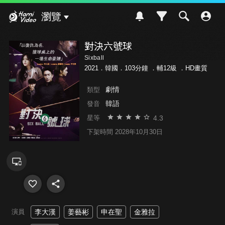
Hami Video
瀏覽
對決六號球
Sixball
2021．韓國．103分鐘 ．
輔12級
．HD畫質
劇情
類型
韓語
發音
4.3
星等
下架時間 2028年10月30日
演員
李大漢
姜藝彬
申在聖
金雅拉