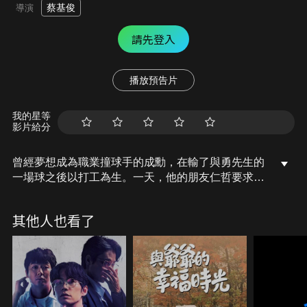
蔡基俊
導演
請先登入
播放預告片
我的星等
影片給分
曾經夢想成為職業撞球手的成勳，在輸了與勇先生的
一場球之後以打工為生。一天，他的朋友仁哲要求組
隊再次賭撞球。金女士注意到他們的團隊合作，並決
定招募他們作為他們的球員。她沉迷於成勳的自信和
其他人也看了
嫻熟的打法，但很快就注意到成勳對他昔日搭檔徐京
的感情。她決定與成勳的宿敵金先生合作來報復成
勳。生命危在旦夕，成勳準備迎接最後一場賭局。