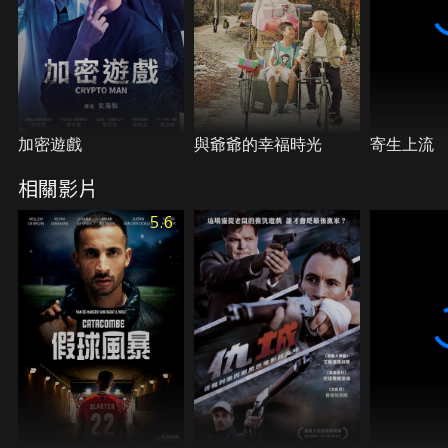
加密遊戲
與爺爺的幸福時光
寄生上流
相關影片
5.6