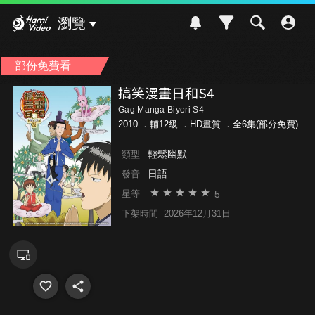
Hami Video
瀏覽
部份免費看
搞笑漫畫日和S4
Gag Manga Biyori S4
2010 ．
輔12級
．HD畫質 ．全6集(部分免費)
輕鬆幽默
類型
日語
發音
5
星等
下架時間
2026年12月31日