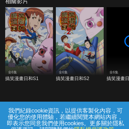
相關影片
全6集
全6集
全6集
搞笑漫畫日和S1
搞笑漫畫日和S2
搞笑漫畫日
我們紀錄cookie資訊，以提供客製化內容，可
{{notifyMsg}}
優化您的使用體驗，若繼續閱覽本網站內容，
常見問題
線上客服
服務條款
隱私權保護
即表示您同意我們使用cookies。更多關於隱私