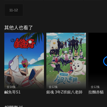
做同樣的事」的經驗嗎？某天，一間超級公共澡堂為
了慶祝開業10周年，提供七折優惠，許多人被這個消
11-12
息吸引來泡湯，導致澡堂內被擠得水泄不通！熱水池
被染成紅色，冷水池變成溫水，小孩被扛在肩上！？
這是發生在某間公共澡堂，兩名高中生賭上性命的故
其他人也看了
事！
全18集
全12集
全12集
鹹魚哥S1
銀魂 3年Z班銀八老師
拉麵赤貓