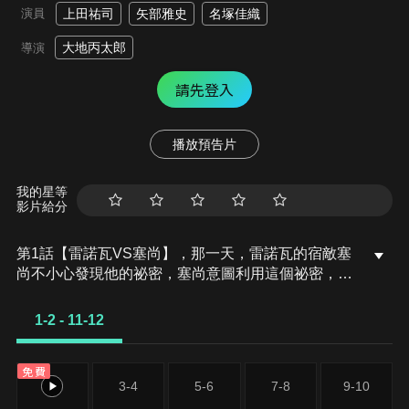
演員
上田祐司
矢部雅史
名塚佳織
大地丙太郎
導演
請先登入
播放預告片
我的星等
影片給分
第1話【雷諾瓦VS塞尚】，那一天，雷諾瓦的宿敵塞
尚不小心發現他的祕密，塞尚意圖利用這個祕密，讓
戰局對自己更加有利，而雷諾瓦也不甘示弱，開始啟
動藏在體內的武器，展開猛烈攻勢！舞台是藝術之都
1-2 - 11-12
巴黎，後來被稱為印象派的雷諾瓦、塞尚、畢沙羅、
莫內、西斯萊、竇加等人全數登場。一場被埋藏於藝
免費
術史黑暗中的壯烈的繪畫對決即將開始！第2話【去
1-2
3-4
5-6
7-8
9-10
公共澡堂吧】，大家有過那種「不知不覺就跟著別人