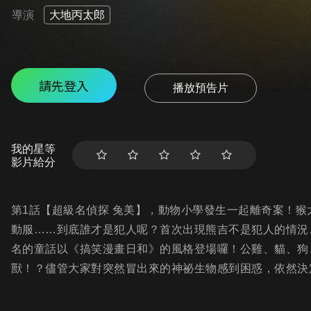
導演
大地丙太郎
請先登入
播放預告片
我的星等
影片給分
第1話【超級名偵探 兔美】，動物小學發生一起離奇案！
動服……到底誰才是犯人呢？首次出現熊吉不是犯人的情況
名的童話以《搞笑漫畫日和》的風格登場囉！公雞、貓、狗
獸！？儘管大家對突然冒出來的神祕生物感到困惑，依然決