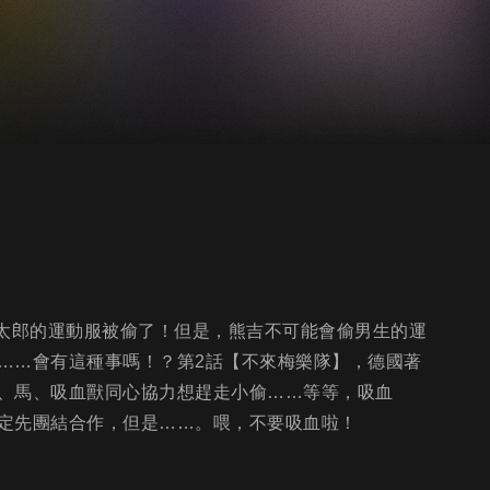
猴太郎的運動服被偷了！但是，熊吉不可能會偷男生的運
……會有這種事嗎！？第2話【不來梅樂隊】，德國著
、馬、吸血獸同心協力想趕走小偷……等等，吸血
定先團結合作，但是……。喂，不要吸血啦！