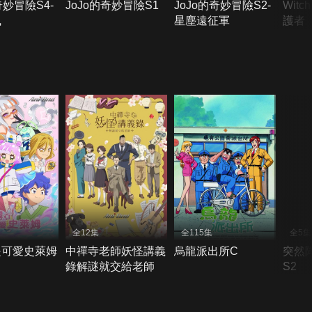
奇妙冒險S4-
JoJo的奇妙冒險S1
JoJo的奇妙冒險S2-
Witc
風
星塵遠征軍
護者
全12集
全115集
全5集
是可愛史萊姆
中禪寺老師妖怪講義
烏龍派出所C
突然
錄解謎就交給老師
S2