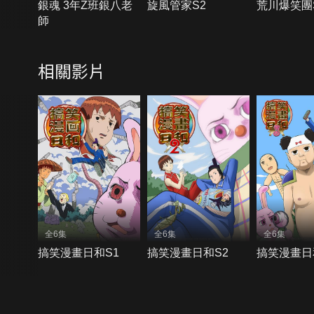
銀魂 3年Z班銀八老
旋風管家S2
荒川爆笑團
師
相關影片
全6集
全6集
全6集
搞笑漫畫日和S1
搞笑漫畫日和S2
搞笑漫畫日