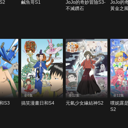
S2
鹹魚哥S1
JoJo的奇妙冒險S3-
JoJo的
不滅鑽石
黃金之
全6集
全12集
全12集
和S3
搞笑漫畫日和S4
元氣少女緣結神S2
噗妮露
S2