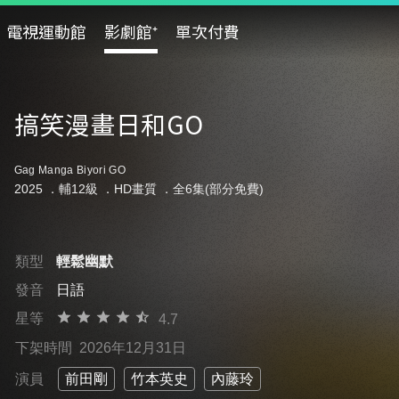
電視運動館
影劇館⁺
單次付費
搞笑漫畫日和GO
Gag Manga Biyori GO
2025 ．
輔12級
．HD畫質 ．全6集(部分免費)
類型
輕鬆幽默
發音
日語
星等
4.7
下架時間
2026年12月31日
演員
前田剛
竹本英史
內藤玲