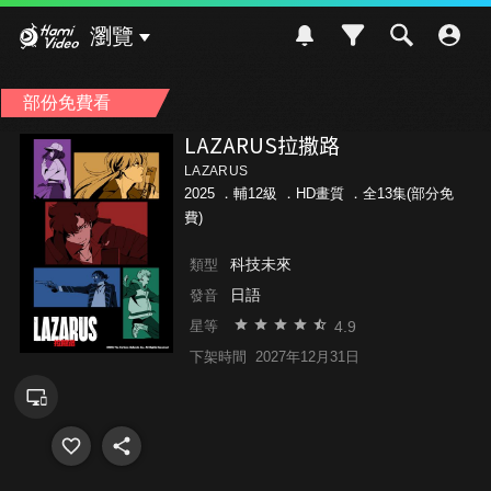
Hami Video
瀏覽
部份免費看
LAZARUS拉撒路
LAZARUS
2025 ．
輔12級
．HD畫質 ．全13集(部分免
費)
科技未來
類型
日語
發音
4.9
星等
下架時間
2027年12月31日