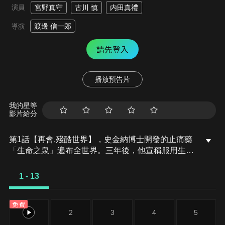
演員
宮野真守
古川 慎
内田真禮
渡邊 信一郎
導演
請先登入
播放預告片
我的星等
影片給分
第1話【再會,殘酷世界】，史金納博士開發的止痛藥
「生命之泉」遍布全世界。三年後，他宣稱服用生命
之泉者三年後會死亡，在三十天內找到他就能倖存。
另一方面，美國國安局拼命地想抓住某個越獄慣
1 - 13
犯…。
免費
1
2
3
4
5