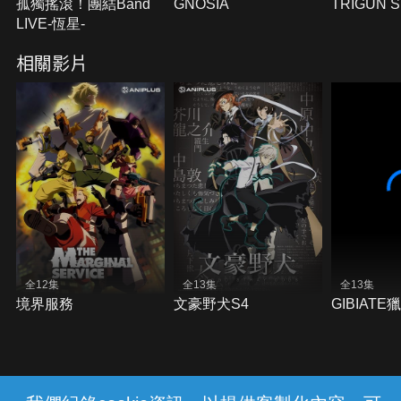
孤獨搖滾！團結Band
GNOSIA
TRIGUN 
LIVE-恆星-
相關影片
全12集
全13集
全13集
境界服務
文豪野犬S4
GIBIAT