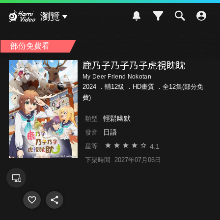
Hami Video
瀏覽
部份免費看
鹿乃子乃子乃子虎視眈眈
My Deer Friend Nokotan
2024 ．
輔12級
．HD畫質 ．全12集(部分免
費)
輕鬆幽默
類型
日語
發音
4.1
星等
下架時間
2027年07月06日