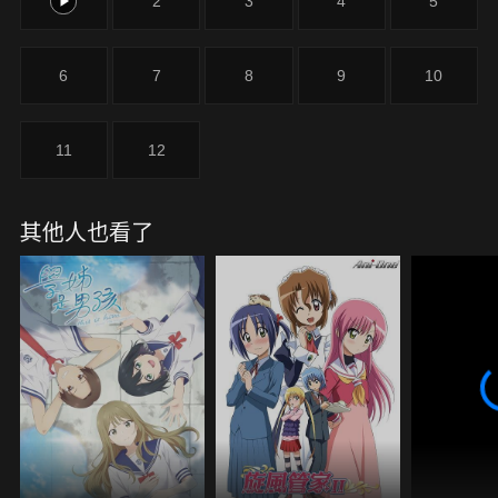
1
2
3
4
5
倉庫，卻意外被拉進小鹿社，甚至還變成了社長…這
讓虎視不禁懷疑起面前的兩人。
6
7
8
9
10
11
12
其他人也看了