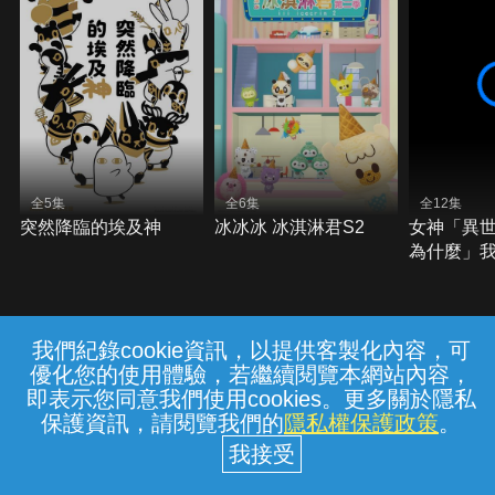
全5集
全6集
全12集
突然降臨的埃及神
冰冰冰 冰淇淋君S2
女神「異
為什麼」
骨」
我們紀錄cookie資訊，以提供客製化內容，可
{{notifyMsg}}
優化您的使用體驗，若繼續閱覽本網站內容，
常見問題
線上客服
服務條款
隱私權保護
即表示您同意我們使用cookies。更多關於隱私
保護資訊，請閱覽我們的
隱私權保護政策
。
中華電信股份有限公司個人家庭分公司
(統一編號：96979949) © 2026