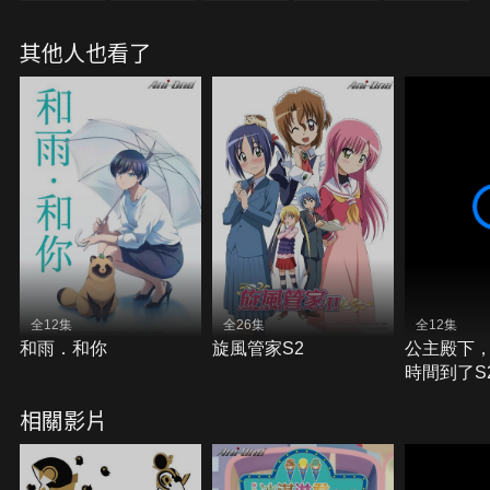
其他人也看了
全12集
全26集
全12集
和雨．和你
旋風管家S2
公主殿下
時間到了S
相關影片