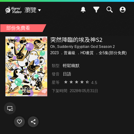
Hami Video
瀏覽
部份免費看
突然降臨的埃及神S2
Oh, Suddenly Egyptian God Season 2
2023 ．
普遍級
．HD畫質 ．全5集(部分免費)
輕鬆幽默
類型
日語
發音
4.5
星等
下架時間
2028年05月31日