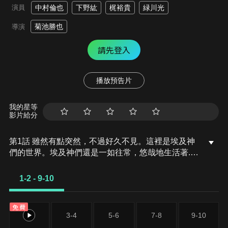
演員
中村倫也
下野紘
梶裕貴
緑川光
菊池勝也
導演
請先登入
播放預告片
我的星等
影片給分
第1話 雖然有點突然，不過好久不見。這裡是埃及神
們的世界。埃及神們還是一如往常，悠哉地生活著...
原以為是這樣， 可是沒想到阿努比斯卻變得異常消
瘦，到底為什麼會這樣呢？第2話 埃及神們在為女兒
1-2 - 9-10
節做準備。看起來似乎是想讓大家一起盛裝打扮拍照
留念。就在這時，賽特突然出現並為了與荷魯斯爭奪
免費
人偶陳列台最上方的位置而吵了起來。埃及神們的女
1-2
3-4
5-6
7-8
9-10
兒節究竟會變怎樣呢。