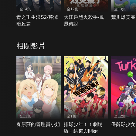
全14集
全12集
全13集
青之壬生浪S2-芹澤
大江戶烈火殺手-鳳
荒川爆笑團
暗殺篇
凰傳說
相關影片
全12集
全1集
全12集
春原莊的管理員小姐
排球少年！！劇場
保齡球少女
版：結束與開始