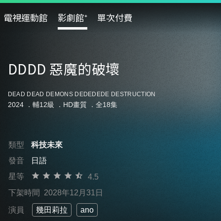
電視運動館
影劇館⁺
單次付費
DDDD 惡魔的破壞
DEAD DEAD DEMONS DEDEDEDE DESTRUCTION
2024 ．
輔12級
．HD畫質 ．全18集
類型
科技未來
發音
日語
星等
4.5
下架時間
2028年12月31日
演員
幾田莉拉
ano