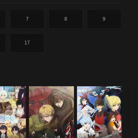
7
8
9
17