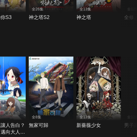
全26集
全13集
全12
你S3
神之塔S2
神之塔
全修
全8集
全13集
全12
想讓人告白？
無家可歸
新薔薇少女
男子
「邁向大人的