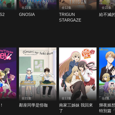
全21集
全12集
全22集
S2
GNOSIA
TRIGUN
給不滅的
STARGAZE
全21集
全13集
全2集
！
鄰座同學是怪咖
南家三姊妹 我回來
輝夜姬
了
特別篇