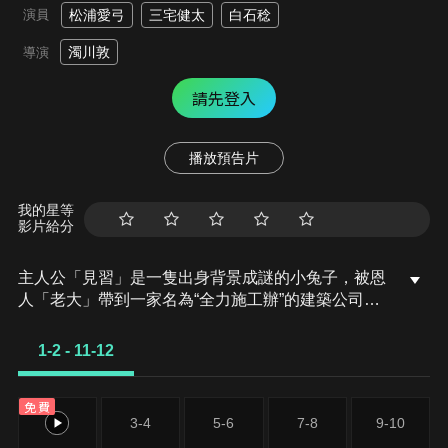
演員
松浦愛弓
三宅健太
白石稔
濁川敦
導演
請先登入
播放預告片
我的星等
影片給分
主人公「見習」是一隻出身背景成謎的小兔子，被恩
人「老大」帶到一家名為“全力施工辦”的建築公司。
在那裡，他從最初的謹慎害羞逐漸成長為一名能全力
以赴完成任務的工地見習生。他努力和積極的態度漸
1-2 - 11-12
漸贏得了同事們的認可，併發展出深厚的友情。
以“凡事都拼盡全力”“全力以赴地活著”為座右銘的“全
免費
力施工辦”，用幽默與感動的情節展現了團隊協作的
1-2
3-4
5-6
7-8
9-10
力量和主人公的成長之旅，為觀眾們帶來了溫暖和力