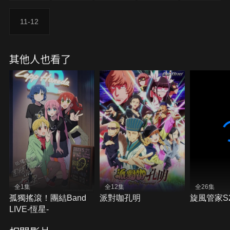
量。
11-12
其他人也看了
全1集
全12集
全26集
孤獨搖滾！團結Band
派對咖孔明
旋風管家S
LIVE-恆星-