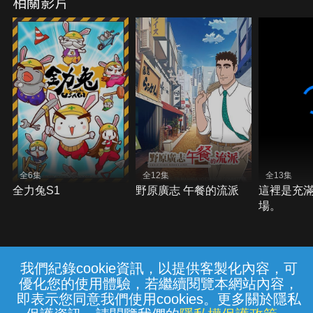
相關影片
全6集
全12集
全13集
全力兔S1
野原廣志 午餐的流派
這裡是充
場。
我們紀錄cookie資訊，以提供客製化內容，可
{{notifyMsg}}
優化您的使用體驗，若繼續閱覽本網站內容，
常見問題
線上客服
服務條款
隱私權保護
即表示您同意我們使用cookies。更多關於隱私