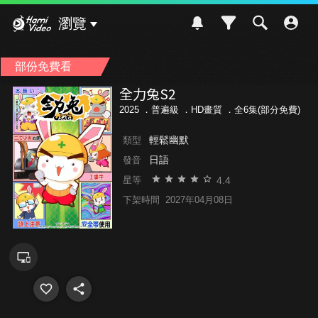
Hami Video
瀏覽
部份免費看
全力兔S2
2025 ．
普遍級
．HD畫質 ．全6集(部分免費)
輕鬆幽默
類型
日語
發音
4.4
星等
下架時間
2027年04月08日