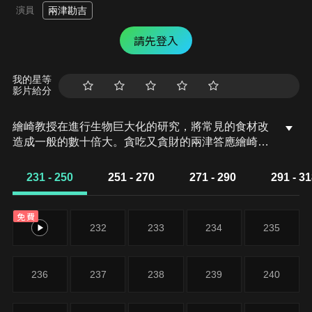
演員
兩津勘吉
請先登入
我的星等
影片給分
繪崎教授在進行生物巨大化的研究，將常見的食材改
造成一般的數十倍大。貪吃又貪財的兩津答應繪崎做
人體實驗，沒想到在混亂之中有3隻巨大生物 (龍蝦、
螃蟹、花枝) 逃出! 並在街上引起大騷動。兩津帶著另
231 - 250
251 - 270
271 - 290
291 - 3
一隻巨無霸青蛙(寵物) 企圖收拾這幾隻怪獸，最後在
警方的協助下成功的把牠們全都炸成美味天婦羅! 第
免費
231 A話 蝦子! 螃蟹! 花枝! 巨大生化生物來襲!!兩津為
231
232
233
234
235
排除民怨來到一所公寓，沒想到那裡的住戶每個都是
對顏色有近乎變態堅持的偏執狂…第231 B話 住戶的
顏色
236
237
238
239
240