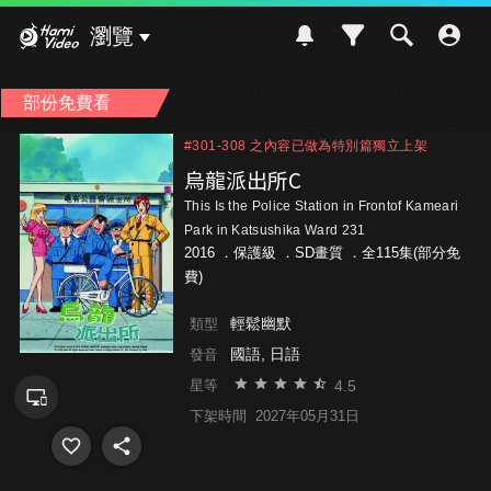
Hami Video
瀏覽
部份免費看
#301-308 之內容已做為特別篇獨立上架
#301-308 之內容已做為特別篇獨立上架
#301-308 之內容已做為特別篇獨立上架
烏龍派出所C
This Is the Police Station in Frontof Kameari
Park in Katsushika Ward 231
2016 ．
保護級
．SD畫質 ．全115集(部分免
費)
輕鬆幽默
類型
國語, 日語
發音
4.5
星等
下架時間
2027年05月31日