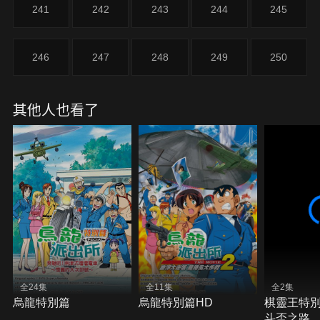
241
242
243
244
245
246
247
248
249
250
其他人也看了
全24集
全11集
全2集
烏龍特別篇
烏龍特別篇HD
棋靈王特
斗盃之路