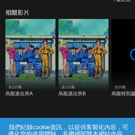
相關影片
全115集
全115集
全24集
烏龍派出所A
烏龍派出所B
烏龍特別
我們紀錄cookie資訊，以提供客製化內容，可
{{notifyMsg}}
優化您的使用體驗，若繼續閱覽本網站內容，