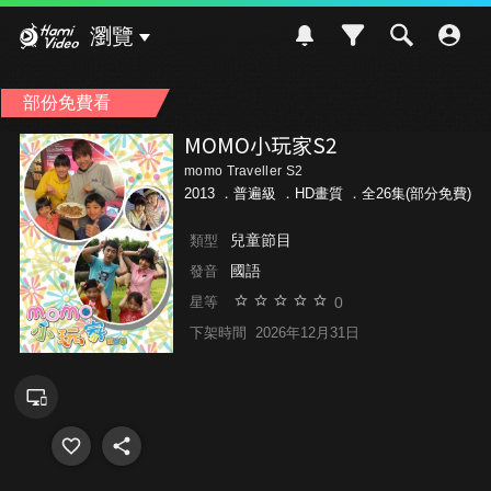
Hami Video
瀏覽
部份免費看
MOMO小玩家S2
momo Traveller S2
2013 ．
普遍級
．HD畫質 ．全26集(部分免費)
兒童節目
類型
國語
發音
0
星等
下架時間
2026年12月31日