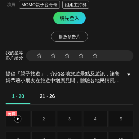
演員
MOMO親子台哥哥
姐姐主持群
請先登入
播放預告片
我的星等
影片給分
提倡「親子旅遊」，介紹各地旅遊景點及遊訊，讓爸
媽帶著小朋友在旅遊中增廣見聞，體驗各地民情風
俗，增進親子關係。節目的景點介紹及旅遊資訊均以
小朋友可接受的趣味性為出發，讓他們在收看節目的
1 - 20
21 - 26
同時，更加認識當地的風俗民情或是人文歷史；而家
長可藉由節目提供之資訊，規劃完善之親子旅遊行
免費
程。
1
2
3
4
5