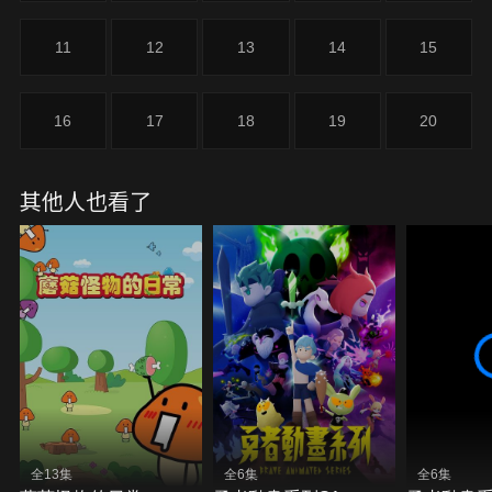
11
12
13
14
15
16
17
18
19
20
其他人也看了
全13集
全6集
全6集