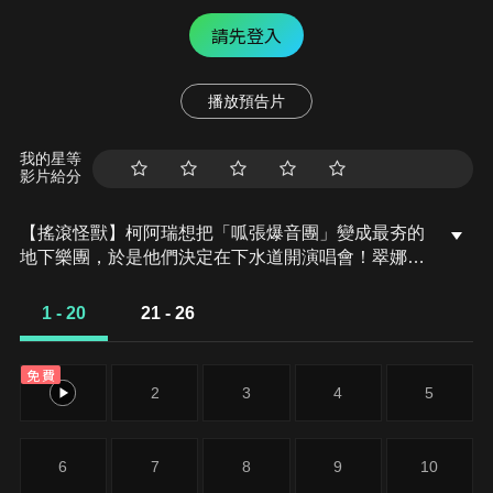
請先登入
播放預告片
我的星等
影片給分
【搖滾怪獸】柯阿瑞想把「呱張爆音團」變成最夯的
地下樂團，於是他們決定在下水道開演唱會！翠娜為
了搞砸他們的演出，把有毒廢料倒進下水道，不小心
喚醒了一隻古老的下水道怪獸。【單植樂團】音爆狂
1 - 20
21 - 26
潮樂團必須要吃素，才能為一家新的素食餐廳做開幕
表演。他們的音樂把翠娜的科學實驗豆芽變成一個擁
免費
有自我意識的音樂天才。柯阿瑞讓它加入了樂團，豆
1
2
3
4
5
芽卻試圖把樂團推向全新的方向。
6
7
8
9
10