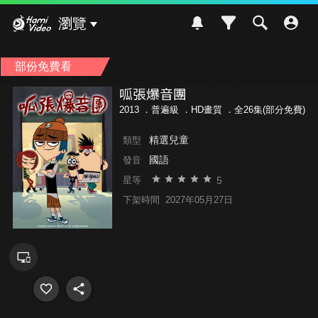
Hami Video
瀏覽
部份免費看
呱張爆音團
2013 ．
普遍級
．HD畫質 ．全26集(部分免費)
精選兒童
類型
國語
發音
5
星等
下架時間
2027年05月27日