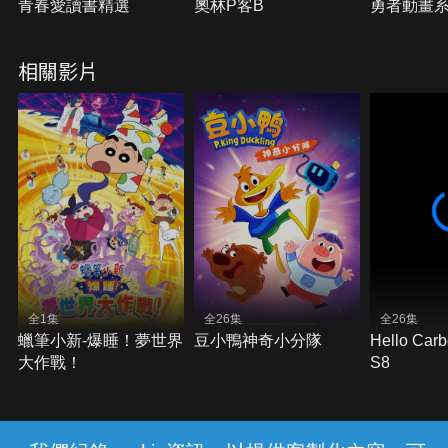
青春愛讀書精選
奧林P客B
勇者動畫系
相關影片
全1集
全26集
全26集
蠟筆小新-爆睡！夢世界
豆小鴨神奇小分隊
Hello Ca
大作戰！
S8