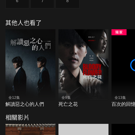
6
7
8
其他人也看了
全12集
全9集
全13集
解讀惡之心的人們
死亡之花
百次的回
相關影片