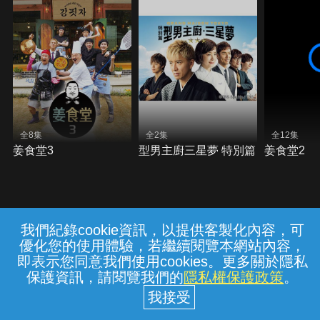
全8集
全2集
全12集
姜食堂3
型男主廚三星夢 特別篇
姜食堂2
我們紀錄cookie資訊，以提供客製化內容，可
{{notifyMsg}}
優化您的使用體驗，若繼續閱覽本網站內容，
常見問題
線上客服
服務條款
隱私權保護
即表示您同意我們使用cookies。更多關於隱私
保護資訊，請閱覽我們的
隱私權保護政策
。
中華電信股份有限公司個人家庭分公司
(統一編號：96979949) © 2026