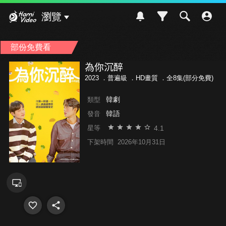
Hami Video
瀏覽
部份免費看
為你沉醉
2023 ．
普遍級
．HD畫質 ．全8集(部分免費)
韓劇
類型
韓語
發音
4.1
星等
下架時間
2026年10月31日