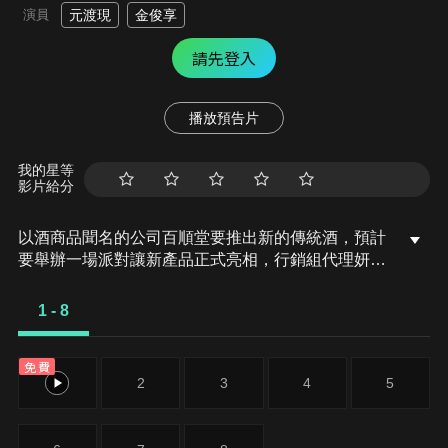
演員
元渡現
金俊享
請先登入
播放預告片
我的星等
影片給分
以酒商品聞名的公司百順堂要推出新的傳統酒，預計
要舉辦一場派對讓新產品正式亮相，行銷組代理妍雅
和助手智由便提出要與知名餐廳合作的企劃，但他們
必須在有限的時間內找到與他們合作的公司。智由找
1 - 8
到了一間名叫具秀的餐廳，卻被主廚奇勳以「我們餐
廳不賣酒」而拒絕了，但智由不死心，一定要讓不賣
免費
酒的餐廳和百順堂的新產品合作…
1
2
3
4
5