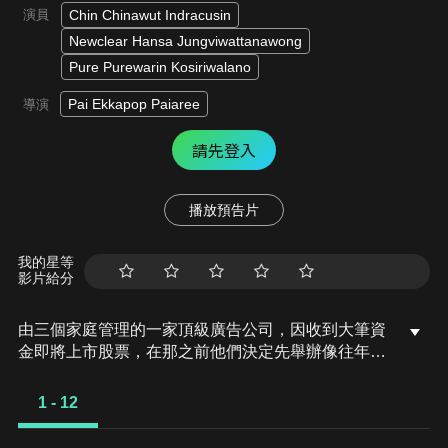
演員
Chin Chinawut Indracusin
Newclear Hansa Jungviwattanawong
Pure Purewarin Kosiriwalano
Pai Ekkapop Paiaree
導演
請先登入
播放預告片
我的星等
影片給分
由三個家庭管理的一家頂級廣告公司，因收到大筆資
金即將上市股票，在那之前他們決定先舉辦像往年一
般的員工旅遊，參加的不只是員工也包含了股東的家
人們。當大家聚在渡假村裡一起玩樂，不同的黑暗面
1 - 12
便慢慢浮上檯面…