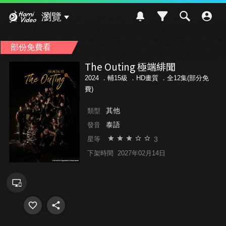
Hami Video
瀏覽
部份免費看
The Outing 極端緋聞
2024 ．
輔15級
．HD畫質 ．全12集(部分免
費)
其他
類型
泰語
發音
3
星等
下架時間
2027年02月14日