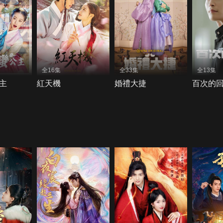
全16集
全33集
全13集
主
紅天機
婚禮大捷
百次的