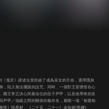
。)韓劇《鬼宮》講述汝里拒絕了成為巫女的天命，選擇隱身
身，陷入無法擺脫的詛咒。同時，一個對王室懷恨在心
。國王李正決心與最信任的臣子尹甲，以及他帶來的巫
與尹甲／強鐵之間的關係亦敵亦友，展開一場「相愛相
鬼怪》陸星材、《二十五，二十一》金知妍(苞娜)、