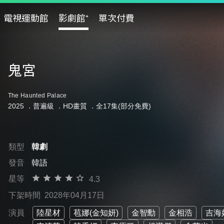
電視運動館
影劇館⁺
單次付費
鬼宮
The Haunted Palace
2025 ．
普遍級
．HD畫質 ．全17集(部分免費)
類型
韓劇
發音
韓語
星等
4.3
下架時間
2028年04月17日
演員
陸星材
苞娜(金知妍)
金智勳
金相浩
吉海