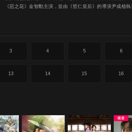
《惡之花》金智勳主演，並由《哲仁皇后》的導演尹成植執導，
3
4
5
6
13
14
15
16