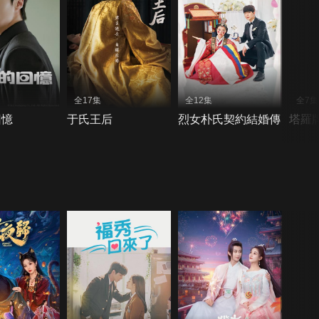
全17集
全12集
全7集
回憶
于氏王后
烈女朴氏契約結婚傳
塔羅