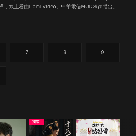
線上看由Hami Video、中華電信MOD獨家播出。
7
8
9