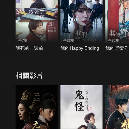
全7集
全33集
全32集
我死的一週前
我的Happy Ending
我的野蠻公
相關影片