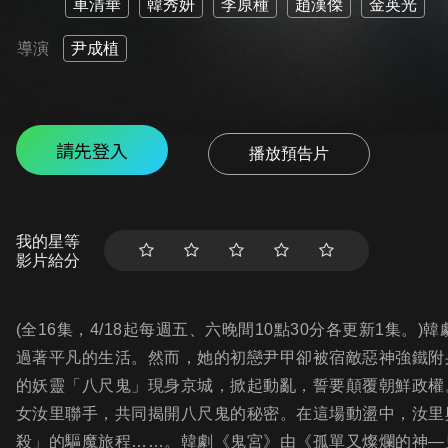
車清華
韓秀妍
李原種
趙漢傑
金英光
導演
尹成植
請先登入
播放預告片
我的星等
影片給分
(全16集，4/18起每週五、六晚間10點30分各更新1集
過著平凡的生活。然而，她的初戀尹甲卻被宿敵惡神強鐵附
的妖靈「八尺鬼」現身京城，掀起動亂，誓要顛覆朝鮮政權
女汝里聯手，共同揭開八尺鬼的秘密。在這場動盪中，汝里
殺」的驅魔旅程……。韓劇《鬼宮》由《孤單又燦爛的神—