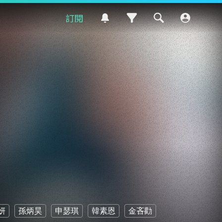
訂閱
妍
孫炳昊
申瑟琪
韓素恩
金吝勸