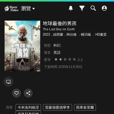
Hami Video
瀏覽
地球最後的男孩
The Last Boy on Earth
2023．紐西蘭．96分鐘 ．
輔15級
．HD畫質
科幻
類型
英語
發音
2.2
星等
下架時間 2030年11月30日
演員
卡米洛列維涅
雷蒙德愛德華李
雨果奎里爾