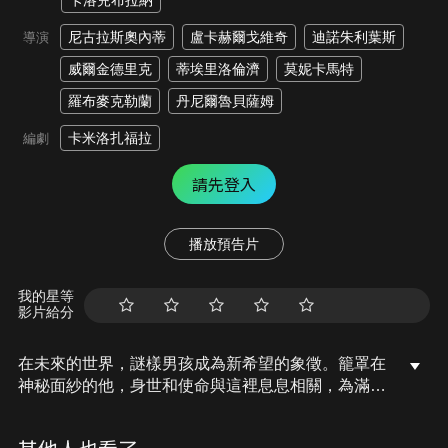
卡洛兒布拉納
尼古拉斯奧內蒂
盧卡赫爾戈維奇
迪諾朱利葉斯
導演
威爾金德里克
蒂埃里洛倫濟
莫妮卡馬特
羅布麥克勒蘭
丹尼爾魯貝薩姆
卡米洛扎福拉
編劇
請先登入
播放預告片
我的星等
影片給分
在未來的世界，謎樣男孩成為新希望的象徵。籠罩在
神秘面紗的他，身世和使命與這裡息息相關，為滿足
眾人好奇心而帶來的改變，可能不是大家可以承受得
了…