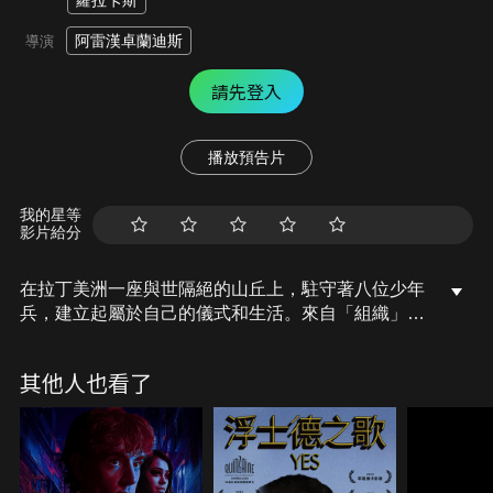
蘿拉卡斯
阿雷漢卓蘭迪斯
導演
請先登入
播放預告片
我的星等
影片給分
在拉丁美洲一座與世隔絕的山丘上，駐守著八位少年
兵，建立起屬於自己的儀式和生活。來自「組織」的
長官傳來命令，指示他們看守美國俘虜與一頭乳牛，
但不經意地一聲槍響，卻讓團體開始分崩離析。面對
其他人也看了
戰爭烈火延燒，暴力與死亡的陰影投射在他們稚嫩的
心靈與軀體，他們被迫進入叢林，面對真正的恐
懼……。