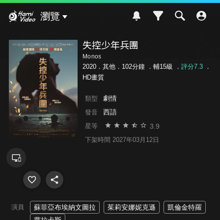
Hami Video
瀏覽
失控少年兵團
Monos
2020．其他．102分鐘 ．
輔15級
．
評分7.3
．
HD畫質
劇情
類型
西語
發音
3.9
星等
下架時間 2027年03月12日
演員
蘇菲亞布埃納文圖拉
茱莉安娜妮克遜
凱倫金特羅