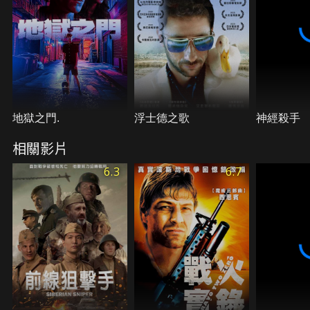
地獄之門.
浮士德之歌
神經殺手
相關影片
6.3
6.7