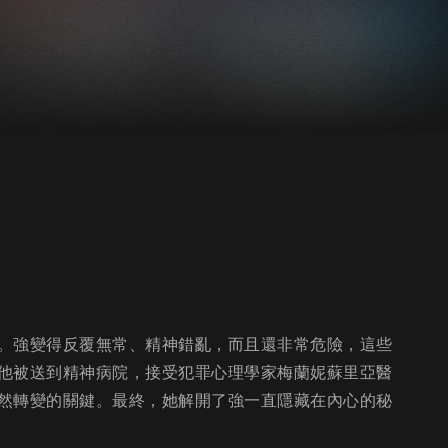
。強變得反覆無常、精神錯亂，而且還非常危險，這些
他被送到精神病院，接受犯罪心理學家梅蘭妮蘇里亞醫
然轉變的關鍵。最終，她解開了強一直隱藏在內心的秘