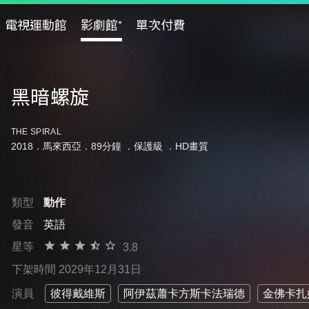
電視運動館
影劇館⁺
單次付費
黑暗螺旋
THE SPIRAL
2018．馬來西亞．89分鐘 ．
保護級
．HD畫質
類型
動作
發音
英語
星等
3.8
下架時間 2029年12月31日
演員
彼得戴維斯
阿伊茲蕭卡方斯卡法瑞德
金佛卡扎