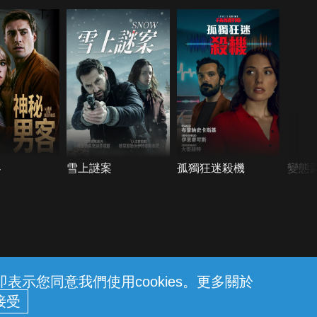
客
雪上謎案
孤獨狂迷殺機
變態
示您同意我們使用cookies。更多關於