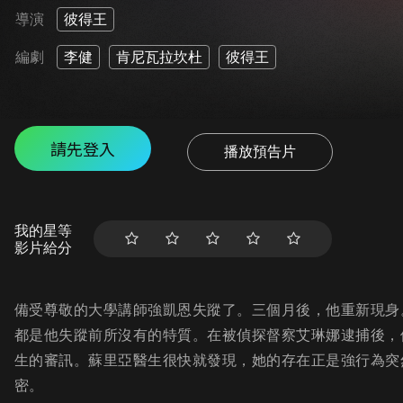
導演
彼得王
編劇
李健
肯尼瓦拉坎杜
彼得王
請先登入
播放預告片
我的星等
影片給分
備受尊敬的大學講師強凱恩失蹤了。三個月後，他重新現身
都是他失蹤前所沒有的特質。在被偵探督察艾琳娜逮捕後，
生的審訊。蘇里亞醫生很快就發現，她的存在正是強行為突
密。