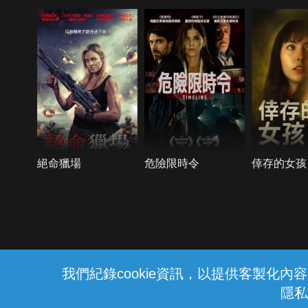
絕命獵場
危險限時令
倖存的女孩
{{notifyMsg}}
我們紀錄cookie資訊，以提供客製化
隱私